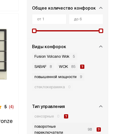
Общее количество конфорок
Виды конфорок
Fusion Volcano Wok
5
SABAF
8
WOK
85
повышенной мощности
9
стеклокерамика
0
Тип управления
5
(4)
сенсорные
0
ronze
поворотные
98
переключатели