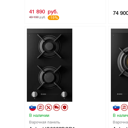
41 890
руб.
74 90
49 190
руб.
-15%
В наличии
В нали
Варочная панель
Варочна