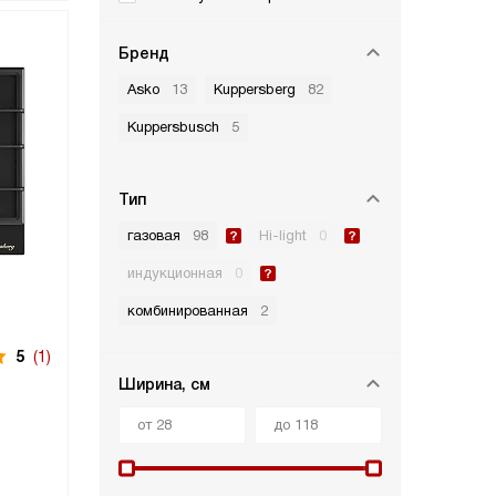
Бренд
Asko
13
Kuppersberg
82
Kuppersbusch
5
Тип
газовая
98
Hi-light
0
индукционная
0
комбинированная
2
5
(1)
Ширина, см