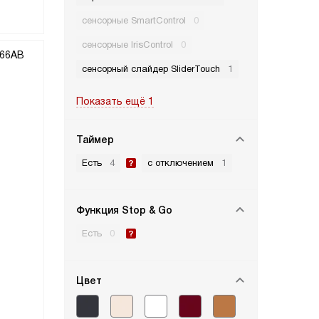
сенсорные SmartControl
0
сенсорные IrisControl
0
сенсорный слайдер SliderTouch
1
Показать ещё 1
Таймер
Есть
4
с отключением
1
Функция Stop & Go
Есть
0
Цвет