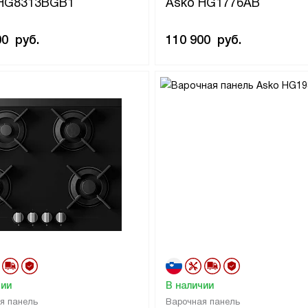
 HG8313BGB1
Asko HG1776AB
00
руб.
110 900
руб.
чии
В наличии
я панель
Варочная панель