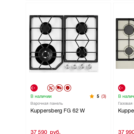
В наличии
5
(3)
В нали
Варочная панель
Газовая
Kuppersberg FG 62 W
Kuppe
37 590
руб.
37 99