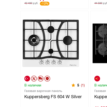
42 490
руб.
44 590
руб
-12%
В наличии
5
(1)
В нали
Газовая варочная панель
Газовая
Kuppersberg FS 604 W Silver
Kuppe