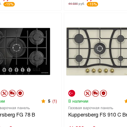
.
44 590
руб.
-15%
-15%
чии
5
(1)
В наличии
 варочная панель
Газовая варочная панель
rsberg FG 78 B
Kuppersberg FS 910 C B