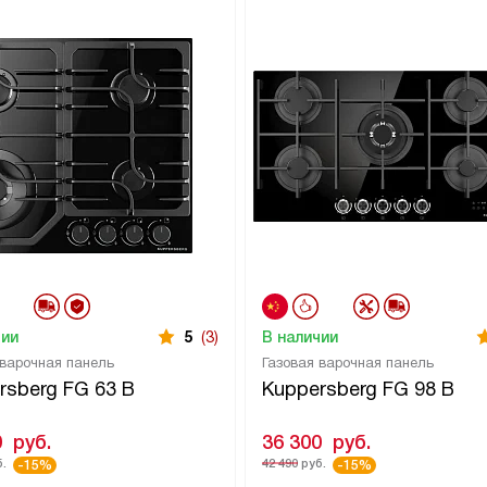
чии
5
(3)
В наличии
 варочная панель
Газовая варочная панель
rsberg FG 63 B
Kuppersberg FG 98 B
0
руб.
36 300
руб.
.
42 490
руб.
-15%
-15%