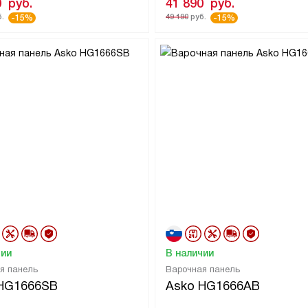
0
руб.
41 890
руб.
.
49 190
руб.
-15%
-15%
чии
В наличии
я панель
Варочная панель
 HG1666SB
Asko HG1666AB