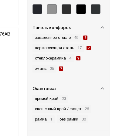
Панель конфорок
закаленное стекло
49
нержавеющая сталь
17
стеклокерамика
4
эмаль
25
Окантовка
прямой край
23
скошенный край / фацет
26
рамка
1
без рамки
30