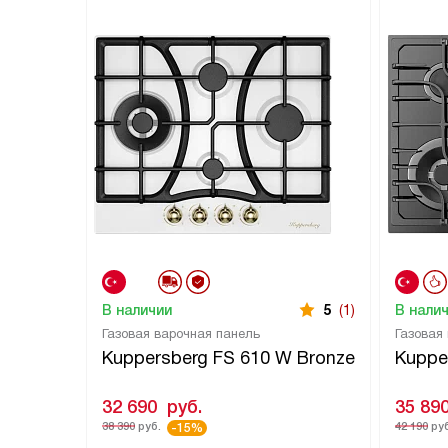
В наличии
5
(1)
В нали
Газовая варочная панель
Газовая
Kuppersberg FS 610 W Bronze
Kuppe
32 690
руб.
35 89
38 390
руб.
42 190
руб
-15%