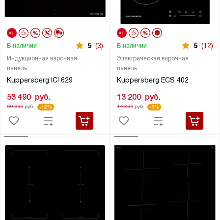
5
(3)
5
(12)
В наличии
В наличии
Индукционная варочная
Электрическая варочная
панель
панель
Kuppersberg ICI 629
Kuppersberg ECS 402
53 490
руб.
13 200
руб.
60 690
руб.
14 290
руб.
-12%
-8%