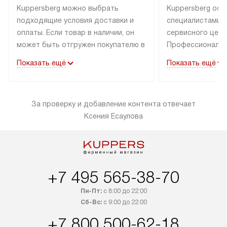
Kuppersberg можно выбрать
Kuppersberg осу
подходящие условия доставки и
специалистами 
оплаты. Если товар в наличии, он
сервисного цент
может быть отгружен покупателю в
Профессиональн
течение трех дней. Техника со
гарантия долгой
Показать ещё
Показать ещё
специальным лейблом
эксплуатации тех
доставляется бесплатно по
Санкт-Петербург
Москве. Выезд за МКАД
специальным ле
За проверку и добавление контента отвечает
оплачивается дополнительно.
подключается б
Ксения Есаулова
Возможна доставка товаров по
мастера за МКА
России.
за дополнительн
+7 495 565-38-70
Пн-Пт:
с 8:00 до 22:00
Сб-Вс:
с 9:00 до 22:00
+7 800 500-62-18