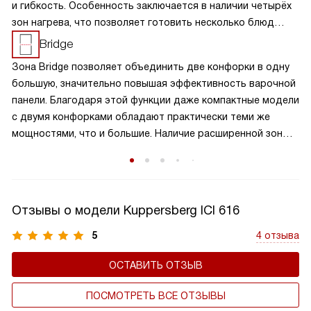
и гибкость. Особенность заключается в наличии четырёх
зон нагрева, что позволяет готовить несколько блюд
одновременно, экономя время и усилия. Разнообразие
Bridge
размеров и мощностей конфорок подходит для
Зона Bridge позволяет объединить две конфорки в одну
различных кулинарных задач, от быстрого кипячения
большую, значительно повышая эффективность варочной
до медленного тушения. Такая панель обеспечивает
панели. Благодаря этой функции даже компактные модели
равномерное распределение тепла и удобное
с двумя конфорками обладают практически теми же
расположение посуды, что делает её идеальной для
мощностями, что и большие. Наличие расширенной зоны
семейного использования.
нагрева помогает не ограничивать свои возможности во
время готовки. Так, если вам нужно приготовить еду в
большой или нестандартной посуде, например, в утятнице
или гриль-сковороде, то достаточно просто включить
Отзывы о модели Kuppersberg ICI 616
этот режим, плита автоматически определит площадь
нагрева и равномерно распределит тепло по диаметру
5
4 отзыва
дна посуды.
ОСТАВИТЬ ОТЗЫВ
ПОСМОТРЕТЬ ВСЕ ОТЗЫВЫ