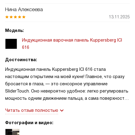
Нина Алексеева
13.11.2025
Модель:
Индукционная варочная панель Kuppersberg ICI
616
Достоинства:
Индукционная панель Kuppersberg ICI 616 стала
настоящим открытием на моей кухне! Главное, что сразу
бросается в глаза, — это сенсорное управление
SliderTouch. Оно невероятно удобное: легко регулировать
мощность одним движением пальца, а сама поверхность
остаётся гладкой и не пачкается, как это бывало с моей
Читать отзыв полностью
старой варочной панелью. Особенно в восторге от
функции Booster — с её помощью вода закипает в
Фотографии и видео:
считанные минуты, что очень спасает, когда нужно
быстро приготовить ужин после работы. Также оценила