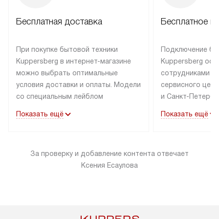
Бесплатная доставка
Бесплатное п
При покупке бытовой техники
Подключение бы
Kuppersberg в интернет-магазине
Kuppersberg осу
можно выбрать оптимальные
сотрудниками п
условия доставки и оплаты. Модели
сервисного цент
со специальным лейблом
и Санкт-Петербу
доставляется бесплатно по Москве
со специальным
Показать ещё
Показать ещё
в пределах МКАД до подъезда,
подключается к
выезд за МКАД оплачивается
коммуникациям б
дополнительно. Товар со статусом
необходимости 
За проверку и добавление контента отвечает
«в наличии» может быть отправлен
за пределы МКАД
Ксения Есаулова
покупателю в течение трех дней.
дополнительная 
Доставка в Санкт-Петербург
коммуникации п
и другие регионы осуществляется
наличие установ
через транспортную компанию.
и подключение 
После 100% предоплаты наша
и канализации в