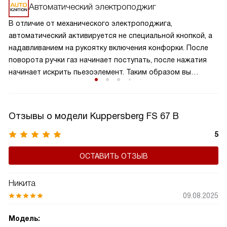
одновременно, экономя время и усилия. Разнообразие
Автоматический электроподжиг
размеров и мощностей конфорок подходит для
В отличие от механического электроподжига,
различных кулинарных задач, от быстрого кипячения
автоматический активируется не специальной кнопкой, а
до медленного тушения. Такая панель обеспечивает
надавливанием на рукоятку включения конфорки. После
равномерное распределение тепла и удобное
поворота ручки газ начинает поступать, после нажатия
расположение посуды, что делает её идеальной для
начинает искрить пьезоэлемент. Таким образом вы
семейного использования.
получаете пламя движением одной руки, что важно для
безопасности и попросту удобно.
Отзывы о модели Kuppersberg FS 67 B
5
ОСТАВИТЬ ОТЗЫВ
Никита
09.08.2025
Модель: