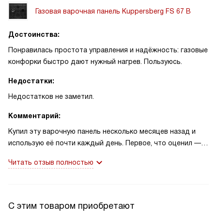
Газовая варочная панель Kuppersberg FS 67 B
Достоинства:
Понравилась простота управления и надёжность: газовые
конфорки быстро дают нужный нагрев. Пользуюсь.
Недостатки:
Недостатков не заметил.
Комментарий:
Купил эту варочную панель несколько месяцев назад и
использую её почти каждый день. Первое, что оценил —
лёгкость розжига: электроподжиг срабатывает уверенно,
Читать отзыв полностью
без лишних манипуляций. Поворачиваешь ручку — и пламя
ровное, можно быстро переходить от слабого огня к
сильному. Часто готовлю для семьи и друзей, поэтому мне
важно было иметь рабочую поверхность, на которой
С этим товаром приобретают
можно одновременно поставить несколько кастрюль.