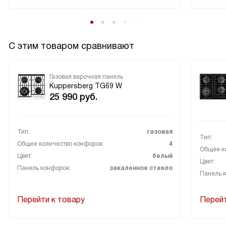
С этим товаром сравнивают
Газовая варочная панель
Kuppersberg TG69 W
25 990
руб.
Тип:
газовая
Тип:
Общее количество конфорок:
4
Общее к
Цвет:
белый
Цвет:
Панель конфорок:
закаленное стекло
Панель 
Перейти к товару
Перейт