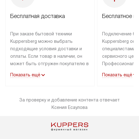
Бесплатная доставка
Бесплатное п
При заказе бытовой техники
Подключение бы
Kuppersberg можно выбрать
Kuppersberg осу
подходящие условия доставки и
специалистами 
оплаты. Если товар в наличии, он
сервисного цент
может быть отгружен покупателю в
Профессиональн
течение трех дней. Техника со
гарантия долгой
Показать ещё
Показать ещё
специальным лейблом
эксплуатации тех
доставляется бесплатно по
Санкт-Петербург
Москве. Выезд за МКАД
специальным ле
За проверку и добавление контента отвечает
оплачивается дополнительно.
подключается б
Ксения Есаулова
Возможна доставка товаров по
мастера за МКА
России.
за дополнительн