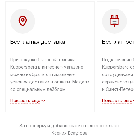
Бесплатная доставка
Бесплатное п
При покупке бытовой техники
Подключение бы
Kuppersberg в интернет-магазине
Kuppersberg осу
можно выбрать оптимальные
сотрудниками п
условия доставки и оплаты. Модели
сервисного цент
со специальным лейблом
и Санкт-Петербу
доставляется бесплатно по Москве
со специальным
Показать ещё
Показать ещё
в пределах МКАД до подъезда,
подключается к
выезд за МКАД оплачивается
коммуникациям б
дополнительно. Товар со статусом
необходимости 
За проверку и добавление контента отвечает
«в наличии» может быть отправлен
за пределы МКАД
Ксения Есаулова
покупателю в течение трех дней.
дополнительная 