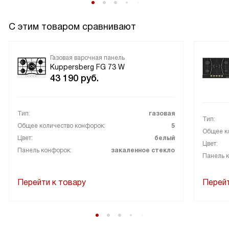
готовка стала проще, а маленькие бытовые заботы —
менее утомительными. я доволен покупкой.
С этим товаром сравнивают
Газовая варочная панель
Kuppersberg FG 73 W
43 190
руб.
Тип:
газовая
Тип:
Общее количество конфорок:
5
Общее к
Цвет:
белый
Цвет:
Панель конфорок:
закаленное стекло
Панель 
Перейти к товару
Перейт