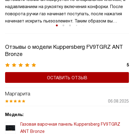
оптимизируя процесс приготовления. Такая панель
надавливанием на рукоятку включения конфорки. После
идеально подходит для больших семей или любителей
поворота ручки газ начинает поступать, после нажатия
часто готовить, обеспечивая удобство и эффективность
начинает искрить пьезоэлемент. Таким образом вы
на кухне.
получаете пламя движением одной руки, что важно для
безопасности и попросту удобно.
Отзывы о модели Kuppersberg FV9TGRZ ANT
Bronze
5
ОСТАВИТЬ ОТЗЫВ
Маргарита
06.08.2025
Модель:
Газовая варочная панель Kuppersberg FV9TGRZ
ANT Bronze