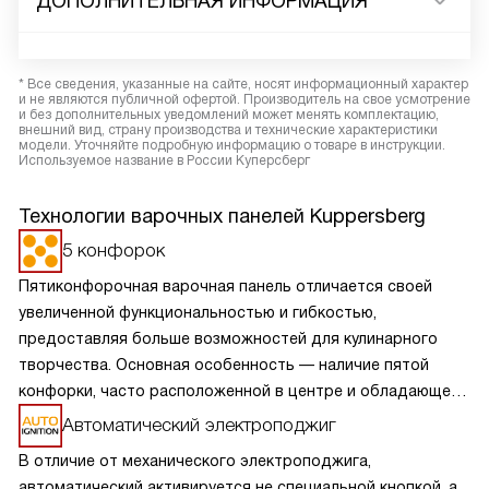
ДОПОЛНИТЕЛЬНАЯ ИНФОРМАЦИЯ
* Все сведения, указанные на сайте, носят информационный характер
и не являются публичной офертой. Производитель на свое усмотрение
и без дополнительных уведомлений может менять комплектацию,
внешний вид, страну производства и технические характеристики
модели. Уточняйте подробную информацию о товаре в инструкции.
Используемое название в России Куперсберг
Технологии варочных панелей Kuppersberg
5 конфорок
Пятиконфорочная варочная панель отличается своей
увеличенной функциональностью и гибкостью,
предоставляя больше возможностей для кулинарного
творчества. Основная особенность — наличие пятой
конфорки, часто расположенной в центре и обладающей
большей мощностью или специальной формой для
Автоматический электроподжиг
больших кастрюль и сковород. Это позволяет
В отличие от механического электроподжига,
одновременно готовить разнообразные блюда,
автоматический активируется не специальной кнопкой, а