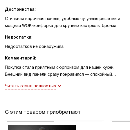
Достоинства:
Стильная варочная панель, удобные чугунные решетки и
мощная WOK-конфорка для крупных кастрюль. бронза
Недостатки:
Недостатков не обнаружила.
Комментарий:
Покупка стала приятным сюрпризом для нашей кухни.
Внешний вид панели сразу понравился — спокойный
антрацит и аккуратная бронзовая фурнитура не кричат, но
Читать отзыв полностью
делают кухню уютнее. Первый раз включила для простого
завтрака: зажглась конфорка с электроподжигом, и всё
было быстро и ровно. Решетки крепкие, держат большую
сковороду без перекосов, мне это важно — я часто
С этим товаром приобретают
готовлю для друзей.