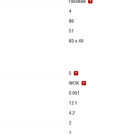
газовая
4
86
51
83 х 49
5
WOK
0.001
12.1
4.2
2
1