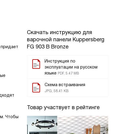
Скачать инструкцию для
варочной панели
Kuppersberg
FG 903 B Bronze
 придает
ь
Инструкция по
эксплуатации на русском
языке
PDF, 5.47 MB
лые
Схема встраивания
JPG, 58.41 KB
одходят
Товар участвует в рейтинге
ом. Чтобы