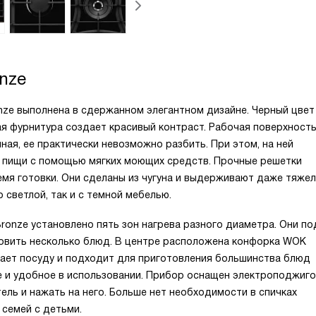
nze
onze выполнена в сдержанном элегантном дизайне. Черный цвет
ая фурнитура создает красивый контраст. Рабочая поверхност
чная, ее практически невозможно разбить. При этом, на ней
ки пищи с помощью мягких моющих средств. Прочные решетки
мя готовки. Они сделаны из чугуна и выдерживают даже тяже
 светлой, так и с темной мебелью.
Bronze установлено пять зон нагрева разного диаметра. Они п
овить несколько блюд. В центре расположена конфорка WOK
вает посуду и подходит для приготовления большинства блюд
ое и удобное в использовании. Прибор оснащен электроподжиг
ель и нажать на него. Больше нет необходимости в спичках
 семей с детьми.