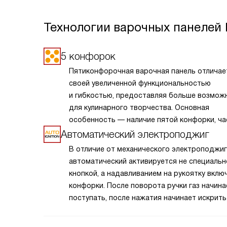
Технологии варочных панелей 
5 конфорок
Пятиконфорочная варочная панель отличае
своей увеличенной функциональностью
и гибкостью, предоставляя больше возмож
для кулинарного творчества. Основная
особенность — наличие пятой конфорки, ча
расположенной в центре и обладающей бо
Автоматический электроподжиг
мощностью или специальной формой для б
В отличие от механического электроподжиг
кастрюль и сковород. Это позволяет одно
автоматический активируется не специальн
готовить разнообразные блюда, оптимизир
кнопкой, а надавливанием на рукоятку вклю
процесс приготовления. Такая панель идеа
конфорки. После поворота ручки газ начина
подходит для больших семей или любителе
поступать, после нажатия начинает искрить
готовить, обеспечивая удобство и эффект
пьезоэлемент. Таким образом вы получаете
на кухне.
движением одной руки, что важно для