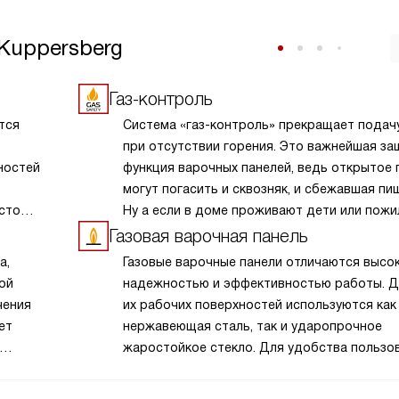
Kuppersberg
Газ-контроль
тся
Система «газ-контроль» прекращает подачу
при отсутствии горения. Это важнейшая за
ностей
функция варочных панелей, ведь открытое 
могут погасить и сквозняк, и сбежавшая пи
сто
Ну а если в доме проживают дети или пож
льшей
члены семьи, которые могут не заметить о
Газовая варочная панель
ольших
пламени при положении ручки подачи газа
а,
Газовые варочные панели отличаются высо
временно
«Включено», газ-контроль жизненно необхо
ой
надежностью и эффективностью работы. Д
уя
чения
их рабочих поверхностей используются как
льно
ет
нержавеющая сталь, так и ударопрочное
й часто
жаростойкое стекло. Для удобства пользо
ивность
 пламя
в моделях предусмотрена экспресс-конфо
с тройным пламенем, а дополнительно в ко