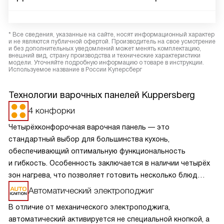
* Все сведения, указанные на сайте, носят информационный характер
и не являются публичной офертой. Производитель на свое усмотрение
и без дополнительных уведомлений может менять комплектацию,
внешний вид, страну производства и технические характеристики
модели. Уточняйте подробную информацию о товаре в инструкции.
Используемое название в России Куперсберг
Технологии варочных панелей Kuppersberg
4 конфорки
Четырёхконфорочная варочная панель — это
стандартный выбор для большинства кухонь,
обеспечивающий оптимальную функциональность
и гибкость. Особенность заключается в наличии четырёх
зон нагрева, что позволяет готовить несколько блюд
одновременно, экономя время и усилия. Разнообразие
Автоматический электроподжиг
размеров и мощностей конфорок подходит для
В отличие от механического электроподжига,
различных кулинарных задач, от быстрого кипячения
автоматический активируется не специальной кнопкой, а
до медленного тушения. Такая панель обеспечивает