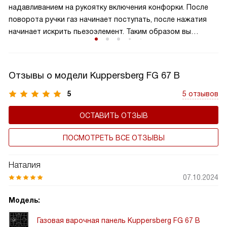
надавливанием на рукоятку включения конфорки. После
равномерное распределение тепла и удобное
поворота ручки газ начинает поступать, после нажатия
расположение посуды, что делает её идеальной для
начинает искрить пьезоэлемент. Таким образом вы
семейного использования.
получаете пламя движением одной руки, что важно для
безопасности и попросту удобно.
Отзывы о модели Kuppersberg FG 67 B
5
5 отзывов
ОСТАВИТЬ ОТЗЫВ
ПОСМОТРЕТЬ ВСЕ ОТЗЫВЫ
Наталия
07.10.2024
Модель:
Газовая варочная панель Kuppersberg FG 67 B