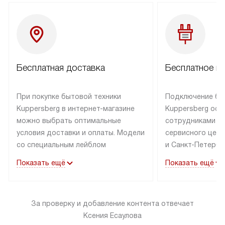
Бесплатная доставка
Бесплатное п
При покупке бытовой техники
Подключение бы
Kuppersberg в интернет-магазине
Kuppersberg осу
можно выбрать оптимальные
сотрудниками п
условия доставки и оплаты. Модели
сервисного цент
со специальным лейблом
и Санкт-Петербу
доставляется бесплатно по Москве
со специальным
Показать ещё
Показать ещё
в пределах МКАД до подъезда,
подключается к
выезд за МКАД оплачивается
коммуникациям б
дополнительно. Товар со статусом
необходимости 
За проверку и добавление контента отвечает
«в наличии» может быть отправлен
за пределы МКАД
Ксения Есаулова
покупателю в течение трех дней.
дополнительная 