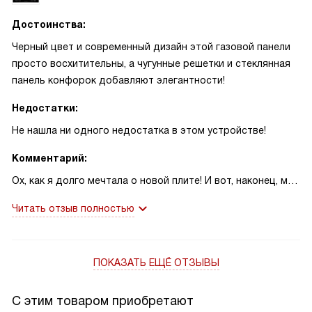
Достоинства:
Черный цвет и современный дизайн этой газовой панели
просто восхитительны, а чугунные решетки и стеклянная
панель конфорок добавляют элегантности!
Недостатки:
Не нашла ни одного недостатка в этом устройстве!
Комментарий:
Ох, как я долго мечтала о новой плите! И вот, наконец, моя
мечта сбылась. Эта панель просто идеальна для моей
Читать отзыв полностью
кухни! Черный цвет и современный дизайн прекрасно
вписались в интерьер. Чугунные решетки и стеклянная
панель конфорок выглядят очень стильно и элегантно.
ПОКАЗАТЬ ЕЩЁ ОТЗЫВЫ
Мне очень нравится, что управление осуществляется
поворотными переключателями, это так удобно!
Электроподжиг - это просто спасение для меня, больше
С этим товаром приобретают