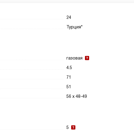
24
Турция*
газовая
4.5
71
51
56 х 48-49
5