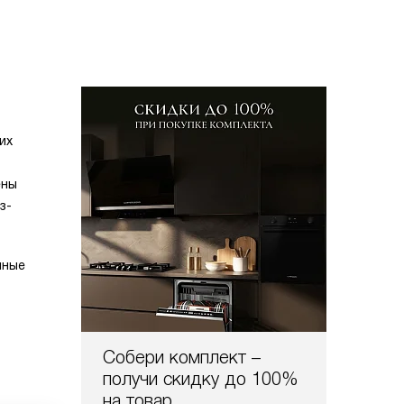
их
ены
з-
нные
Собери комплект –
получи скидку до 100%
на товар