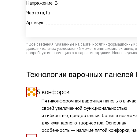
Напряжение, В
Частота, Гц
Артикул
* Все сведения, указанные на сайте, носят информационный 
дополнительных уведомлений может менять комплектацию, вн
подробную информацию о товаре в инструкции. Используемое
Технологии варочных панелей 
5 конфорок
Пятиконфорочная варочная панель отличае
своей увеличенной функциональностью
и гибкостью, предоставляя больше возмож
для кулинарного творчества. Основная
особенность — наличие пятой конфорки, ча