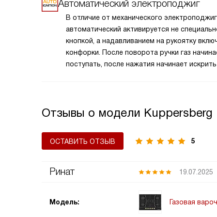
расположенной в центре и обладающей бо
Автоматический электроподжиг
мощностью или специальной формой для б
В отличие от механического электроподжиг
кастрюль и сковород. Это позволяет одно
автоматический активируется не специальн
готовить разнообразные блюда, оптимизир
кнопкой, а надавливанием на рукоятку вклю
процесс приготовления. Такая панель идеа
конфорки. После поворота ручки газ начина
подходит для больших семей или любителе
поступать, после нажатия начинает искрить
готовить, обеспечивая удобство и эффект
пьезоэлемент. Таким образом вы получаете
на кухне.
движением одной руки, что важно для
безопасности и попросту удобно.
Отзывы о модели Kuppersberg 
5
ОСТАВИТЬ ОТЗЫВ
Ринат
19.07.2025
Газовая вароч
Модель: