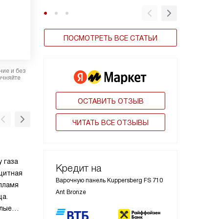
ПОСМОТРЕТЬ ВСЕ СТАТЬИ
ние и без
очняйте
ОСТАВИТЬ ОТЗЫВ
ЧИТАТЬ ВСЕ ОТЗЫВЫ
Конфорка WOK
 газа
Конфорка Wok в разных моделях варочных 
Кредит на
щитная
может два или три кольца пламени, что ва
Варочную панель Kuppersberg FS 710
пламя
равномерного прогревания конической или
Ant Bronze
ща.
сферической посуды типа азиатских казано
илые
конфорка подходит и для другой посуды в 