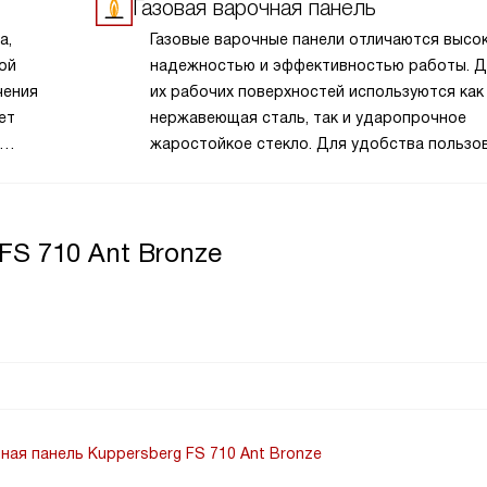
льшей
члены семьи, которые могут не заметить о
Газовая варочная панель
ольших
пламени при положении ручки подачи газа
а,
Газовые варочные панели отличаются высо
временно
«Включено», газ-контроль жизненно необхо
ой
надежностью и эффективностью работы. Д
уя
чения
их рабочих поверхностей используются как
льно
ет
нержавеющая сталь, так и ударопрочное
й часто
жаростойкое стекло. Для удобства пользо
ивность
 пламя
в моделях предусмотрена экспресс-конфо
с тройным пламенем, а дополнительно в ко
поставки идут адаптер для WOK-посуды
FS 710 Ant Bronze
с полусферическим дном и жиклеры для
сжиженного газа, что позволяет использов
оборудование не только с магистральным,
но и с баллонным газом. Функции автомати
электророзжига и «Газ-контроль» обеспеч
безопасность пользования оборудованием.
ная панель Kuppersberg FS 710 Ant Bronze