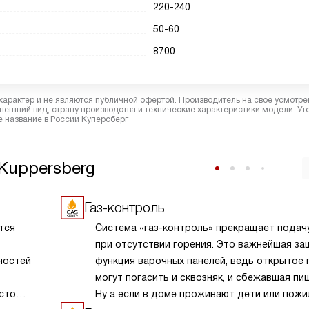
220-240
50-60
8700
характер и не являются публичной офертой. Производитель на свое усмотре
ешний вид, страну производства и технические характеристики модели. Ут
 название в России Куперсберг
Kuppersberg
Газ-контроль
тся
Система «газ-контроль» прекращает подачу
при отсутствии горения. Это важнейшая за
ностей
функция варочных панелей, ведь открытое 
могут погасить и сквозняк, и сбежавшая пи
сто
Ну а если в доме проживают дети или пож