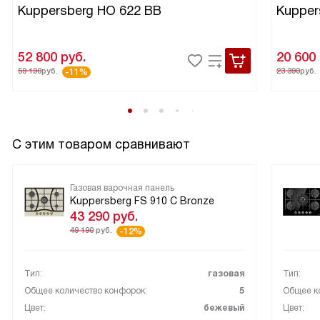
Kuppersberg HO 622 BB
Kupper
52 800
руб.
20 600
59 190
руб.
23 390
руб.
-11%
С этим товаром сравнивают
Газовая варочная панель
Kuppersberg FS 910 C Bronze
43 290
руб.
49 190
руб.
-12%
Тип:
газовая
Тип:
Общее количество конфорок:
5
Общее к
Цвет:
бежевый
Цвет: