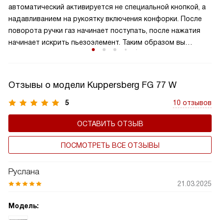
автоматический активируется не специальной кнопкой, а
оптимизируя процесс приготовления. Такая панель
надавливанием на рукоятку включения конфорки. После
идеально подходит для больших семей или любителей
поворота ручки газ начинает поступать, после нажатия
часто готовить, обеспечивая удобство и эффективность
начинает искрить пьезоэлемент. Таким образом вы
на кухне.
получаете пламя движением одной руки, что важно для
безопасности и попросту удобно.
Отзывы о модели Kuppersberg FG 77 W
5
10 отзывов
ОСТАВИТЬ ОТЗЫВ
ПОСМОТРЕТЬ ВСЕ ОТЗЫВЫ
Руслана
21.03.2025
Модель: