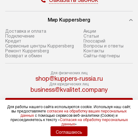
прибор до подъезда. Если
и транспортиров
требуется перенос прибора
при необходимо
до двери квартиры или до места
отдельных часте
Мир Kuppersberg
установки, предварительно
устанавливается
Доставка и оплата
Акции
согласуйте это с менеджером.
нишу или на зар
Подключение
Cтатьи
Кредит
Глоссарий
За данную услугу взимается
подготовленное
Сервисные центры Kuppersberg
Вопросы и ответы
дополнительная плата. Обратите
по уровню, а за
Ремонт Kuppersberg
Контакты
Возврат и обмен
Сайты-партнеры
внимание на размеры прибора: если
к существующим
они не позволяют пронести его
После этого пр
через дверной проем,
запуск и предос
Для физических лиц
shop@kuppers-russia.ru
то сотрудники транспортной
консультация по
Для юридических лиц
службы не смогут демонтировать
В стандартную у
business@kvalitet.company
дверцы, ручки или другие
не входят: прок
выступающие элементы, так как это
коммуникаций, 
НАПИСАТЬ РУКОВОДСТВУ
Для работы нашего сайта используются cookie. Используя наш сайт,
может повлечь отказ в проведении
материалы, нав
вы предоставляете
согласие на обработку ваших персональных
гарантийного ремонта в будущем.
и перевешивание
данных
с помощью сервисов веб-аналитики (Cookie) и
Политика конфиденциальности
присоединяетесь к тексту «
Согласия на обработку персональных
Перед заказом удостоверьтесь, что
Профессиональ
данных
»
Условия продажи
сможете переместить прибор
и регулярное об
Карта сайта
Соглашаюсь
в нужное место, учитывая размеры
помогают избеж
© 2004 – 2026 Магазин Kuppersberg «Kvalitet Trade, LLC»