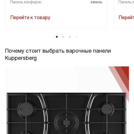
Панель конфорок:
эмаль
Панель 
Перейти к товару
Перейт
Почему стоит выбрать варочные панели
Kuppersberg