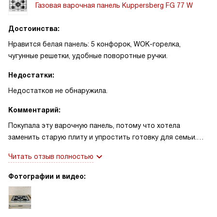
Газовая варочная панель Kuppersberg FG 77 W
Достоинства:
Нравится белая панель: 5 конфорок, WOK-горелка,
чугунные решетки, удобные поворотные ручки.
Недостатки:
Недостатков не обнаружила.
Комментарий:
Покупала эту варочную панель, потому что хотела
заменить старую плиту и упростить готовку для семьи.
Установили её в выходные, и процесс прошёл быстро —
Читать отзыв полностью
всё включается поворотными переключателями,
электроподжиг действительно экономит время утром.
Фотографии и видео:
Первое, что оценили дети и муж, — мощная центральная
конфорка: суп в большой кастрюле закипает быстрее, чем
раньше. Для жарки по-азиатски использовала WOK-