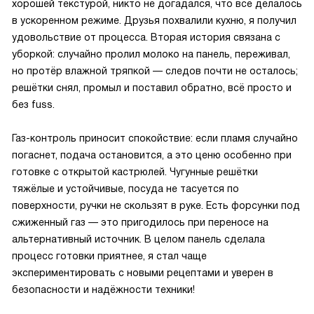
хорошей текстурой, никто не догадался, что всё делалось
в ускоренном режиме. Друзья похвалили кухню, я получил
удовольствие от процесса. Вторая история связана с
уборкой: случайно пролил молоко на панель, переживал,
но протёр влажной тряпкой — следов почти не осталось;
решётки снял, промыл и поставил обратно, всё просто и
без fuss.
Газ-контроль приносит спокойствие: если пламя случайно
погаснет, подача остановится, а это ценю особенно при
готовке с открытой кастрюлей. Чугунные решётки
тяжёлые и устойчивые, посуда не тасуется по
поверхности, ручки не скользят в руке. Есть форсунки под
сжиженный газ — это пригодилось при переносе на
альтернативный источник. В целом панель сделала
процесс готовки приятнее, я стал чаще
экспериментировать с новыми рецептами и уверен в
безопасности и надёжности техники!