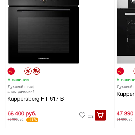
В наличии
В налич
Духовой шкаф
Духовой
электрический
Kupper
Kuppersberg HT 617 B
68 400
руб.
47 890
76 990
руб.
51 890
руб.
-11%