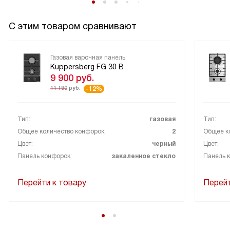
С этим товаром сравнивают
Газовая варочная панель
Kuppersberg FG 30 B
9 900
руб.
11 190
руб.
-12%
Тип:
газовая
Тип:
Общее количество конфорок:
2
Общее к
Цвет:
черный
Цвет:
Панель конфорок:
закаленное стекло
Панель 
Перейти к товару
Перейт