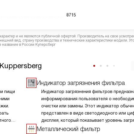
8715
характер и не являются публичной офертой. Производитель на свое усмотре
ешний вид, страну производства и технические характеристики модели. Ут
 название в России Куперсберг
Kuppersberg
Индикатор загрязнения фильтра
ии пищи
Индикатор загрязнения фильтров предназн
 ними
информирования пользователя о необходи
жки.
очистки или замены. Этот индикатор обычн
рать
представлен в виде светодиодного или ци
тного
дисплея, который показывает уровень загр
Индикатор помогает своевременно опреде
Металлический фильтр