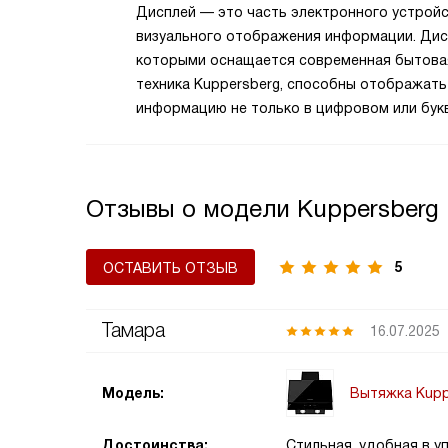
Дисплей — это часть электронного устрой
визуального отображения информации. Дис
которыми оснащается современная бытова
техника Kuppersberg, способны отображать
информацию не только в цифровом или бук
виде, но и в символьном, и в графическом. 
устойчивы к механическим и температурны
воздействиям, яркие и контрастные.
Отзывы о модели Kuppersberg 
5
ОСТАВИТЬ ОТЗЫВ
Тамара
16.07.2025
Вытяжка Kupp
Модель:
Достоинства:
Стильная, удобная в у