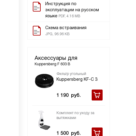
Инструкция по
эксплуатации на русском
языке
PDF, 4.16 MB
Схема встраивания
JPG, 96.96 KB
Аксессуары для
Kuppersberg F 603 B
Фильтр угольный
Kuppersberg KF-C 3
1 190
руб.
Комплект по уходу за
вытяжками
1 500
руб.