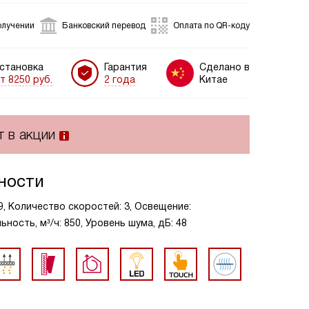
олучении
Банковский перевод
Оплата по QR-коду
становка
Гарантия
Сделано в
т 8250 руб.
2 года
Китае
т в акции
ности
59, Количество скоростей: 3, Освещение:
ость, м³/ч: 850, Уровень шума, дБ: 48