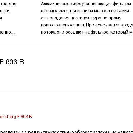
момент, когда необходимо провести обслу
ства для
Алюминиевые жироулавливающие фильтры
фильтров, чтобы вытяжка продолжала раб
плеи,
необходимы для защиты мотора вытяжки
оптимальном уровне. Если этого не сделать
я
от попадания частичек жира во время
загрязнение может привести к снижению
приготовления пищи. При всасывании возд
эффективности работы устройства, ухудш
венном
потока они оседают на фильтре, который 
качества воздуха и возможному распрост
Они
легко снять и очистить.
неприятных запахов.
м
F 603 B
ersberg F 603 B
правлении и тихая вытяжка: отлично убирает запахи и не мешае