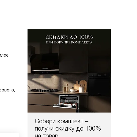
олее
рового,
Собери комплект –
получи скидку до 100%
на товар