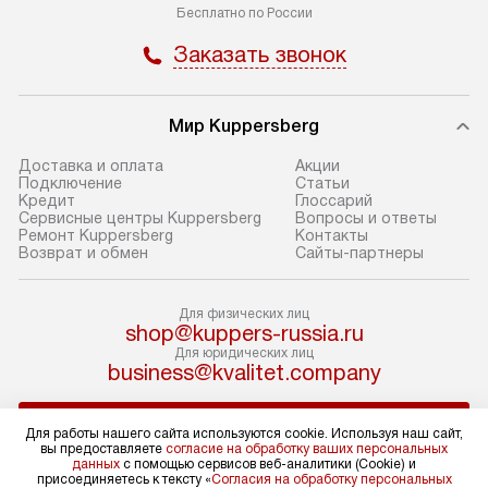
заказ до представительства
дополнительных
Пн-Пт:
с 8:00 до 22:00
транспортной компании в Москве.
Сб-Вс:
с 9:00 до 22:00
определяется в 
Пожалуйста, уточняйте условия
с прайс-листом,
+7 800 500-62-18
доставки у менеджера при
найти на нашем 
Бесплатно по России
оформлении заказа.
в разделе «Подк
Заказать звонок
В оговоренный день служба
Стандартная уст
доставки доставит упакованный
в себя: снятие у
прибор до подъезда. Если
и транспортиров
Мир Kuppersberg
требуется перенос прибора
при необходимо
до двери квартиры или до места
отдельных часте
Доставка и оплата
Акции
Подключение
Cтатьи
установки, предварительно
устанавливается
Кредит
Глоссарий
согласуйте это с менеджером.
нишу или на зар
Сервисные центры Kuppersberg
Вопросы и ответы
Ремонт Kuppersberg
Контакты
За данную услугу взимается
подготовленное
Возврат и обмен
Сайты-партнеры
дополнительная плата. Обратите
по уровню, а за
внимание на размеры прибора: если
к существующим
Для физических лиц
они не позволяют пронести его
После этого пр
shop@kuppers-russia.ru
Для работы нашего сайта используются cookie. Используя наш сайт,
через дверной проем,
запуск и предос
вы предоставляете
согласие на обработку ваших персональных
Для юридических лиц
данных
с помощью сервисов веб-аналитики (Cookie) и
business@kvalitet.company
то сотрудники транспортной
консультация по
присоединяетесь к тексту «
Согласия на обработку персональных