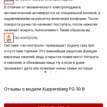
В отличие от механического электроподжига,
автоматический активируется не специальной кнопкой, а
надавливанием на рукоятку включения конфорки. После
поворота ручки газ начинает поступать, после нажатия
начинает искрить пьезоэлемент. Таким образом вы
получаете пламя движением одной руки, что важно для
Газ-контроль
безопасности и попросту удобно.
Система «газ-контроль» прекращает подачу газа при
отсутствии горения. Это важнейшая защитная функция
варочных панелей, ведь открытое пламя могут погасить
и сквозняк, и сбежавшая пища. Ну а если в доме
проживают дети или пожилые члены семьи, которые
могут не заметить отсутствия пламени при положении
ручки подачи газа «Включено», газ-контроль жизненно
необходим.
Отзывы о модели Kuppersberg FG 30 B