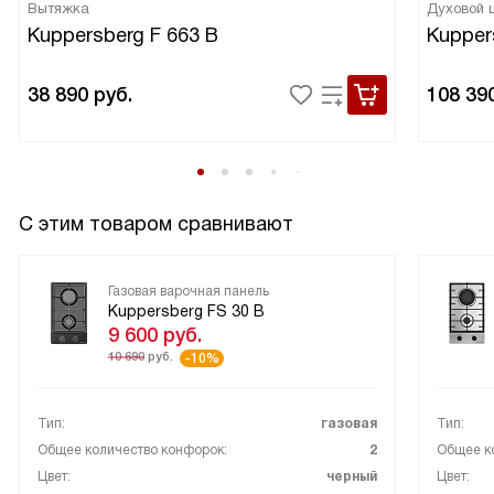
Вытяжка
Духовой
Kuppersberg F 663 B
Kupper
38 890
руб.
108 39
С этим товаром сравнивают
Газовая варочная панель
Kuppersberg FS 30 B
9 600
руб.
10 690
руб.
-10%
Тип:
газовая
Тип:
Общее количество конфорок:
2
Общее к
Цвет:
черный
Цвет: