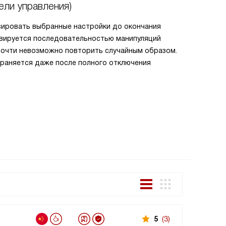
ели управления)
Конфор
сировать выбранные настройки до окончания
Конфорка 
тивируется последовательностью манипуляций
важно для
 почти невозможно повторить случайным образом.
казанов. Т
храняется даже после полного отключения
максималь
Все това
5
(3)