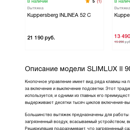
В наличии
5
(1)
В нали
Вытяжка
Вытяжк
Kuppersberg INLINEA 52 С
Kuppe
13 49
21 190
руб.
15 290
руб
Описание модели
SLIMLUX II 9
Кнопочное управление имеет вид ряда клавиш на п
за включение и выключение подсветки. Этот трад
используется, и одними из главных его преимущес
выдерживают десятки тысяч циклов включения-вы
Большинство вытяжек предназначены для работы в
загрязненный воздух, всасываемый устройством, 
Рециркуляция подразумевает, что загрязненный с