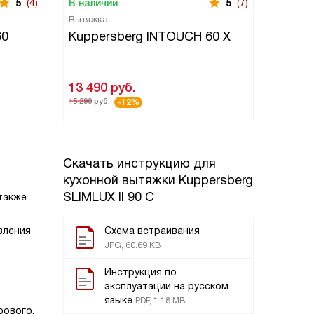
5
(4)
В наличии
5
(7)
В нали
Вытяжка
Встраи
60
Kuppersberg INTOUCH 60 X
Kuppe
13 490
руб.
27 59
15 290
руб.
32 390
ру
-12%
Скачать инструкцию для
кухонной вытяжки
Kuppersberg
SLIMLUX II 90 C
 также
вления
Схема встраивания
JPG, 60.69 KB
Инструкция по
эксплуатации на русском
языке
PDF, 1.18 MB
рового,