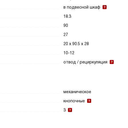
в подвесной шкаф
18.3
90
27
20 х 90.5 х 28
10-12
отвод / рециркуляция
механическое
кнопочные
3