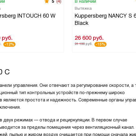
чии
5
(4)
В наличии
а
Вытяжка
rsberg INTOUCH 60 W
Kuppersberg NANCY S 
Black
0
руб.
26 600
руб.
.
31 190
руб.
-12%
-15%
0 C
анели управления. Они отвечают за регулирование скорости, а
иционный тип контрольных устройств по-прежнему широко
тв являются простота и надежность. Современные органы упра
ключения.
 двух режимах — отвода и рециркуляции. В первом случае
выводится за пределы помещения через вентиляционный канал.
ажей, пылью и жиром воздух очищается при помощи сначала жи