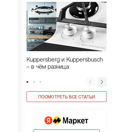
Kuppersberg и Kuppersbusch
Виды в
– в чём разница
ПОСМОТРЕТЬ ВСЕ СТАТЬИ