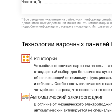
Частота, Гц
* Все сведения, указанные на сайте, носят информационный 
дополнительных уведомлений может менять комплектацию, вн
подробную информацию о товаре в инструкции. Используемое
Технологии варочных панелей 
4 конфорки
Четырёхконфорочная варочная панель — э
стандартный выбор для большинства кухон
обеспечивающий оптимальную функционал
и гибкость. Особенность заключается в нал
четырёх зон нагрева, что позволяет готови
несколько блюд одновременно, экономя вр
Автоматический электроподжиг
и усилия. Разнообразие размеров и мощнос
В отличие от механического электроподжиг
конфорок подходит для различных кулинар
автоматический активируется не специальн