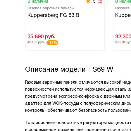
В наличии
5
(3)
В нали
Газовая варочная панель
Газовая
Kuppersberg FG 63 B
Kuppe
35 890
руб.
32 30
42 190
руб.
37 990
руб
-15%
Описание модели
TS69 W
Газовые варочные панели отличаются высокой над
поверхностей используются нержавеющая сталь и
предусмотрена экспресс-конфорка с двойным или
адаптер для WOK-посуды с полусферическим дном 
контроль» обеспечивают безопасность пользовани
Традиционные поворотные регуляторы мощности 
в современном дизайне, они гармонично сочетают