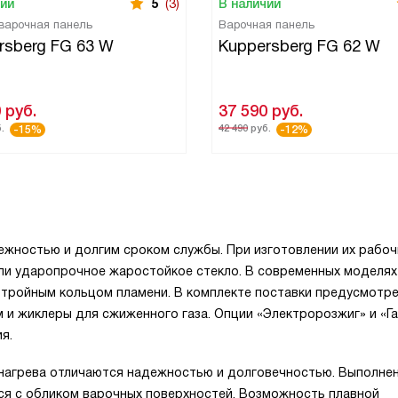
чии
5
(3)
В наличии
 варочная панель
Варочная панель
rsberg FG 63 W
Kuppersberg FG 62 W
0
руб.
37 590
руб.
.
42 490
руб.
-15%
-12%
ежностью и долгим сроком службы. При изготовлении их рабоч
ли ударопрочное жаростойкое стекло. В современных моделях
 тройным кольцом пламени. В комплекте поставки предусмотр
и жиклеры для сжиженного газа. Опции «Электророзжиг» и «Га
я.
нагрева отличаются надежностью и долговечностью. Выполне
ся с обликом варочных поверхностей. Возможность плавной