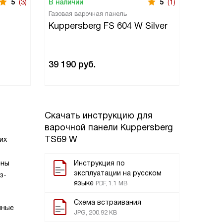
5
(3)
В наличии
5
(1)
В нали
Газовая варочная панель
Газовая
Kuppersberg FS 604 W Silver
Kuppe
32 69
39 190
руб.
38 390
ру
Скачать инструкцию для
варочной панели
Kuppersberg
TS69 W
их
ены
Инструкция по
эксплуатации на русском
з-
языке
PDF, 1.1 MB
Схема встраивания
нные
JPG, 200.92 KB