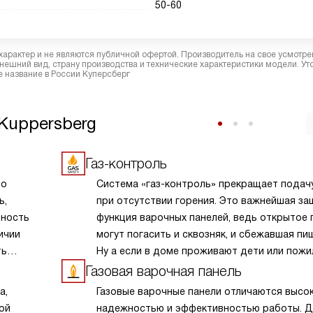
50-60
характер и не являются публичной офертой. Производитель на свое усмотре
ешний вид, страну производства и технические характеристики модели. Ут
 название в России Куперсберг
Kuppersberg
Газ-контроль
то
Система «газ-контроль» прекращает подачу
ь,
при отсутствии горения. Это важнейшая за
ьность
функция варочных панелей, ведь открытое 
ичии
могут погасить и сквозняк, и сбежавшая пи
ть
Ну а если в доме проживают дети или пож
емя
члены семьи, которые могут не заметить о
Газовая варочная панель
тей
пламени при положении ручки подачи газа
а,
Газовые варочные панели отличаются высо
ных
«Включено», газ-контроль жизненно необхо
ой
надежностью и эффективностью работы. Д