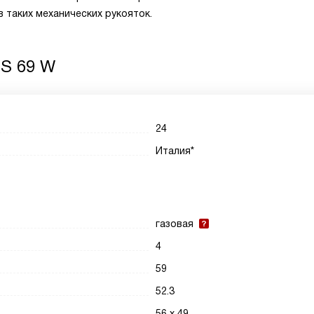
 таких механических рукояток.
TS 69 W
24
Италия*
газовая
4
59
52.3
56 х 49