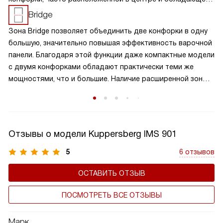
большей мощностью или специальной формой для
Bridge
больших кастрюль и сковород. Это позволяет
Зона Bridge позволяет объединить две конфорки в одну
одновременно готовить разнообразные блюда,
большую, значительно повышая эффективность варочной
оптимизируя процесс приготовления. Такая панель
панели. Благодаря этой функции даже компактные модели
идеально подходит для больших семей или любителей
с двумя конфорками обладают практически теми же
часто готовить, обеспечивая удобство и эффективность
мощностями, что и большие. Наличие расширенной зоны
на кухне.
нагрева помогает не ограничивать свои возможности во
время готовки. Так, если вам нужно приготовить еду в
большой или нестандартной посуде, например, в утятнице
или гриль-сковороде, то достаточно просто включить
Отзывы о модели Kuppersberg IMS 901
этот режим, плита автоматически определит площадь
нагрева и равномерно распределит тепло по диаметру
5
6 отзывов
дна посуды.
ОСТАВИТЬ ОТЗЫВ
ПОСМОТРЕТЬ ВСЕ ОТЗЫВЫ
Марк