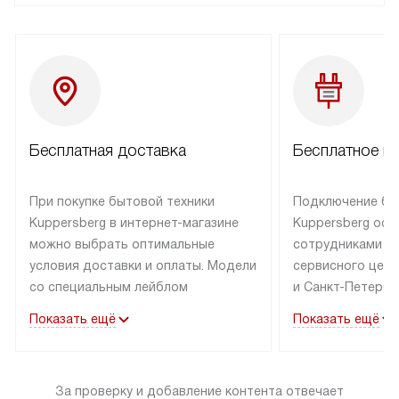
Бесплатная доставка
Бесплатное п
При покупке бытовой техники
Подключение бы
Kuppersberg в интернет-магазине
Kuppersberg осу
можно выбрать оптимальные
сотрудниками п
условия доставки и оплаты. Модели
сервисного цент
со специальным лейблом
и Санкт-Петербу
доставляется бесплатно по Москве
со специальным
Показать ещё
Показать ещё
в пределах МКАД до подъезда,
подключается к
выезд за МКАД оплачивается
коммуникациям б
дополнительно. Товар со статусом
необходимости 
За проверку и добавление контента отвечает
«в наличии» может быть отправлен
за пределы МКАД