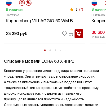
В наличии
5
(7)
В налич
Вытяжка
Вытяжка
Kuppersberg VILLAGGIO 60 WM B
Kupper
30 600
23 390
руб.
34 690
руб.
Описание модели
LORA 60 X 4HPB
Кнопочное управление имеет вид ряда клавиш на панели
управления. Они отвечают за регулирование скорости,
а также за включение и выключение подсветки. Этот
традиционный тип контрольных устройств по-прежнему
широко используется, и одними из главных его
преимуществ являются простота и надежность.
Современные органы управления выдерживают десятки