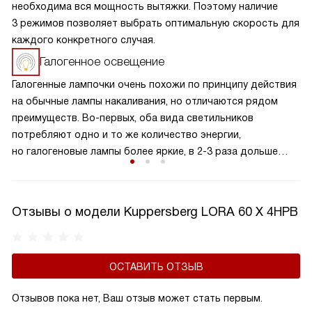
необходима вся мощность вытяжки. Поэтому наличие
3 режимов позволяет выбрать оптимальную скорость для
каждого конкретного случая.
Галогенное освещение
Галогенные лампочки очень похожи по принципу действия
на обычные лампы накаливания, но отличаются рядом
преимуществ. Во-первых, оба вида светильников
потребляют одно и то же количество энергии,
но галогеновые лампы более яркие, в 2-3 раза дольше
светят и устойчивее к перепадам напряжения. Этот
эффект достигается благодаря тому, что сама колба
лампы сделана из кварцевого стекла, а внутри нее газы
Отзывы о модели Kuppersberg LORA 60 X 4HPB
из семейства галогенов.
ОСТАВИТЬ ОТЗЫВ
Отзывов пока нет, Ваш отзыв может стать первым.