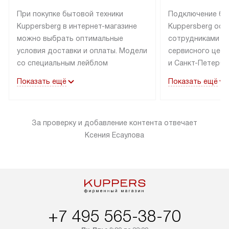
При покупке бытовой техники
Подключение бы
Kuppersberg в интернет-магазине
Kuppersberg осу
можно выбрать оптимальные
сотрудниками п
условия доставки и оплаты. Модели
сервисного цент
со специальным лейблом
и Санкт-Петербу
доставляется бесплатно по Москве
со специальным
Показать ещё
Показать ещё
в пределах МКАД до подъезда,
подключается к
выезд за МКАД оплачивается
коммуникациям б
дополнительно. Товар со статусом
необходимости 
За проверку и добавление контента отвечает
«в наличии» может быть отправлен
за пределы МКАД
Ксения Есаулова
покупателю в течение трех дней.
дополнительная 
Доставка в Санкт-Петербург
коммуникации п
и другие регионы осуществляется
наличие установ
через транспортную компанию.
и подключение 
После 100% предоплаты наша
и канализации в
компания бесплатно доставит ваш
от категории те
заказ до представительства
дополнительных
+7 495 565-38-70
транспортной компании в Москве.
определяется в 