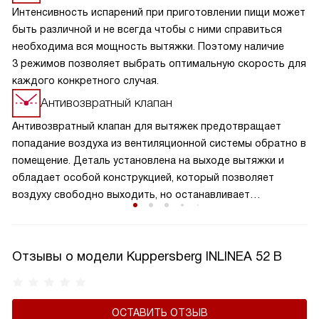
Интенсивность испарений при приготовлении пищи может
быть различной и не всегда чтобы с ними справиться
необходима вся мощность вытяжки. Поэтому наличие
3 режимов позволяет выбрать оптимальную скорость для
каждого конкретного случая.
Антивозвратный клапан
Антивозвратный клапан для вытяжек предотвращает
попадание воздуха из вентиляционной системы обратно в
помещение. Деталь установлена на выходе вытяжки и
обладает особой конструкцией, который позволяет
воздуху свободно выходить, но останавливает
образование обратного потока. Клапан обеспечивает
надежную защиту от возвращения нежелательных
запахов, повышает эффективность работы вытяжки и
Отзывы о модели Kuppersberg INLINEA 52 B
поддерживает чистоту воздуха на вашей кухне. Это
важный элемент вытяжки, который способствует
сохранению здорового микроклимата в комнате,
ОСТАВИТЬ ОТЗЫВ
продляет срок службы устройства, а также не дает