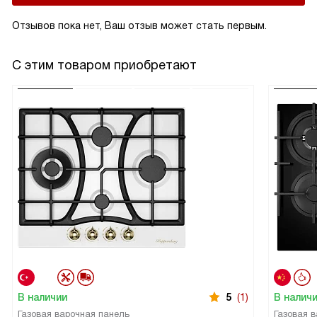
попадать внутрь холодному воздуху.
Отзывов пока нет, Ваш отзыв может стать первым.
С этим товаром приобретают
В наличии
5
(1)
В налич
Газовая варочная панель
Газовая 