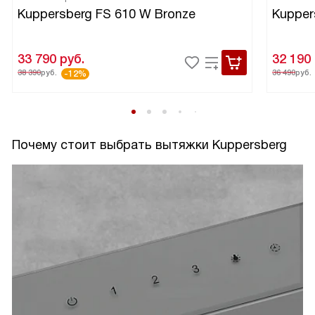
Kuppersberg FS 610 W Bronze
Kupper
33 790
руб.
32 190
38 390
руб.
36 490
руб.
-12%
Почему стоит выбрать вытяжки Kuppersberg