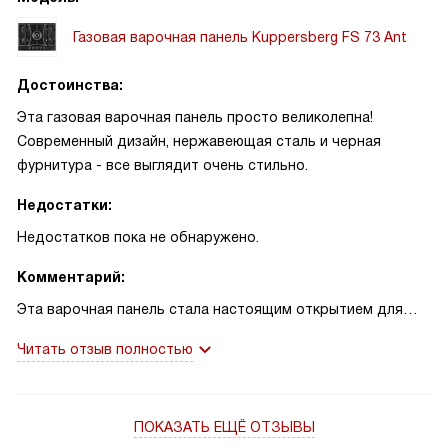
Газовая варочная панель Kuppersberg FS 73 Ant
Достоинства:
Эта газовая варочная панель просто великолепна!
Современный дизайн, нержавеющая сталь и черная
фурнитура - все выглядит очень стильно.
Недостатки:
Недостатков пока не обнаружено.
Комментарий:
Эта варочная панель стала настоящим открытием для
меня. Сразу бросается в глаза ее элегантность и
Читать отзыв полностью
современный дизайн. Чугунные решетки выглядят очень
прочно и надежно, а эмалированная панель конфорок
легко чистится.
ПОКАЗАТЬ ЕЩЁ ОТЗЫВЫ
Но самое главное - это функциональность. Пять