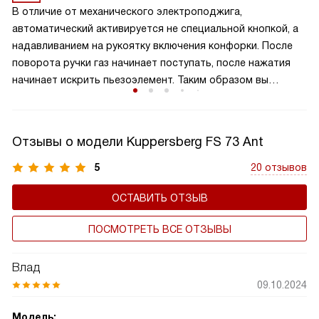
больших кастрюль и сковород. Это позволяет
В отличие от механического электроподжига,
одновременно готовить разнообразные блюда,
автоматический активируется не специальной кнопкой, а
оптимизируя процесс приготовления. Такая панель
надавливанием на рукоятку включения конфорки. После
идеально подходит для больших семей или любителей
поворота ручки газ начинает поступать, после нажатия
часто готовить, обеспечивая удобство и эффективность
начинает искрить пьезоэлемент. Таким образом вы
на кухне.
получаете пламя движением одной руки, что важно для
безопасности и попросту удобно.
Отзывы о модели Kuppersberg FS 73 Ant
5
20 отзывов
ОСТАВИТЬ ОТЗЫВ
ПОСМОТРЕТЬ ВСЕ ОТЗЫВЫ
Влад
09.10.2024
Модель: