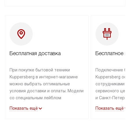
Бесплатная доставка
Бесплатное п
При покупке бытовой техники
Подключение бы
Kuppersberg в интернет-магазине
Kuppersberg осу
можно выбрать оптимальные
сотрудниками п
условия доставки и оплаты. Модели
сервисного цент
со специальным лейблом
и Санкт-Петербу
доставляется бесплатно по Москве
со специальным
Показать ещё
Показать ещё
в пределах МКАД до подъезда,
подключается к
выезд за МКАД оплачивается
коммуникациям б
дополнительно. Товар со статусом
необходимости 