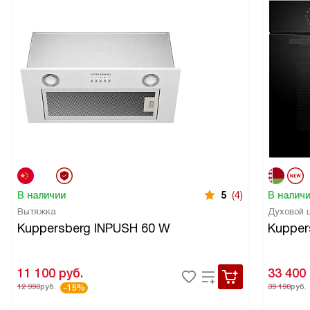
В наличии
5
(4)
В налич
Вытяжка
Духовой
Kuppersberg INPUSH 60 W
Kupper
11 100
руб.
33 400
12 990
руб.
39 190
руб.
-15%