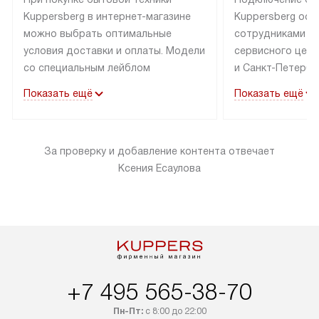
Kuppersberg в интернет-магазине
Kuppersberg осу
можно выбрать оптимальные
сотрудниками п
условия доставки и оплаты. Модели
сервисного цент
со специальным лейблом
и Санкт-Петербу
доставляется бесплатно по Москве
со специальным
Показать ещё
Показать ещё
в пределах МКАД до подъезда,
подключается к
выезд за МКАД оплачивается
коммуникациям б
дополнительно. Товар со статусом
необходимости 
За проверку и добавление контента отвечает
«в наличии» может быть отправлен
за пределы МКАД
Ксения Есаулова
покупателю в течение трех дней.
дополнительная 
Доставка в Санкт-Петербург
коммуникации п
и другие регионы осуществляется
наличие установ
через транспортную компанию.
и подключение 
После 100% предоплаты наша
и канализации в
компания бесплатно доставит ваш
от категории те
заказ до представительства
дополнительных
+7 495 565-38-70
транспортной компании в Москве.
определяется в 
Пожалуйста, уточняйте условия
с прайс-листом,
Пн-Пт:
с 8:00 до 22:00