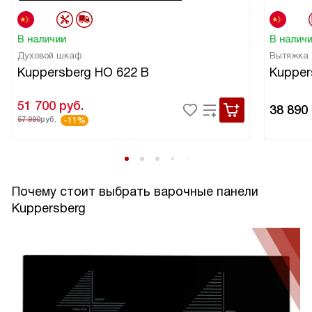
В наличии
В налич
Духовой шкаф
Вытяжка
Kuppersberg HO 622 B
Kupper
51 700
руб.
38 890
57 990
руб.
-11%
Почему стоит выбрать варочные панели
Kuppersberg