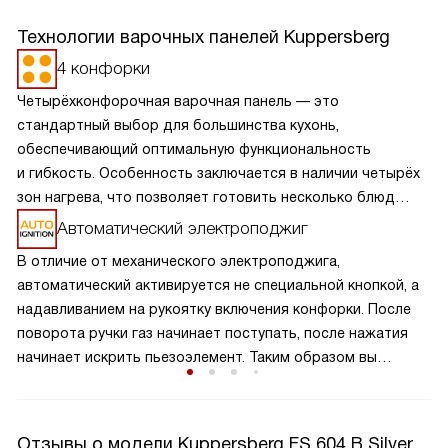
Технологии варочных панелей Kuppersberg
4 конфорки
Четырёхконфорочная варочная панель — это
стандартный выбор для большинства кухонь,
обеспечивающий оптимальную функциональность
и гибкость. Особенность заключается в наличии четырёх
зон нагрева, что позволяет готовить несколько блюд
одновременно, экономя время и усилия. Разнообразие
Автоматический электроподжиг
размеров и мощностей конфорок подходит для
В отличие от механического электроподжига,
различных кулинарных задач, от быстрого кипячения
автоматический активируется не специальной кнопкой, а
до медленного тушения. Такая панель обеспечивает
надавливанием на рукоятку включения конфорки. После
равномерное распределение тепла и удобное
поворота ручки газ начинает поступать, после нажатия
расположение посуды, что делает её идеальной для
начинает искрить пьезоэлемент. Таким образом вы
семейного использования.
получаете пламя движением одной руки, что важно для
безопасности и попросту удобно.
Отзывы о модели Kuppersberg FS 604 B Silver