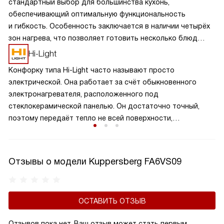
стандартный выбор для большинства кухонь,
обеспечивающий оптимальную функциональность
и гибкость. Особенность заключается в наличии четырёх
зон нагрева, что позволяет готовить несколько блюд
одновременно, экономя время и усилия. Разнообразие
Hi-Light
размеров и мощностей конфорок подходит для
Конфорку типа Hi-Light часто называют просто
различных кулинарных задач, от быстрого кипячения
электрической. Она работает за счёт обыкновенного
до медленного тушения. Такая панель обеспечивает
электронагревателя, расположенного под
равномерное распределение тепла и удобное
стеклокерамической панелью. Он достаточно точный,
расположение посуды, что делает её идеальной для
поэтому передаёт тепло не всей поверхности,
семейного использования.
а старается его удержать в определённой зоне. Поэтому
КПД подобных приборов варьируется от 65 до 75%,
а сама стеклокерамика нагревается меньше.
Отзывы о модели Kuppersberg FA6VS09
ОСТАВИТЬ ОТЗЫВ
Отзывов пока нет, Ваш отзыв может стать первым.