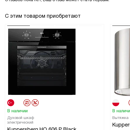
С этим товаром приобретают
В наличии
В налич
Духовой шкаф
Вытяжка
электрический
Kupper
Kuppersberg HO 606 P Black