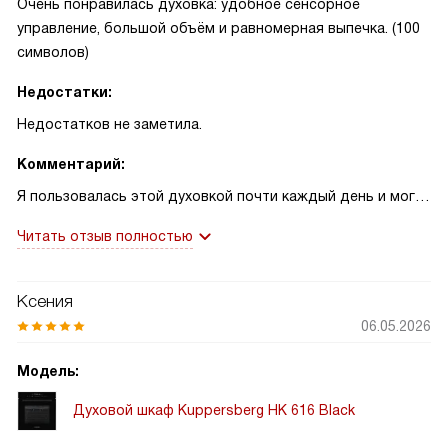
Очень понравилась духовка: удобное сенсорное
управление, большой объём и равномерная выпечка. (100
символов)
Недостатки:
Недостатков не заметила.
Комментарий:
Я пользовалась этой духовкой почти каждый день и могу
честно сказать — она изменила мою кухню. Сенсорный
Читать отзыв полностью
программатор и цифровой дисплей просты в освоении,
таймер экономит время, а большое внутреннее
пространство реально помогает готовить на семью. Как-
Ксения
то раз пекла хлеб по рецепту, который раньше в
06.05.2026
маленькой духовке всегда подсыхал по бокам; здесь
корочка получилась равномерной, внутри мягкий мякиш, и
Модель:
я наконец-то поняла, почему люди так радуются
Духовой шкаф Kuppersberg HK 616 Black
домашнему хлебу!