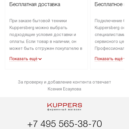
Бесплатная доставка
Бесплатное п
При заказе бытовой техники
Подключение бы
Kuppersberg можно выбрать
Kuppersberg осу
подходящие условия доставки и
специалистами 
оплаты. Если товар в наличии, он
сервисного цент
может быть отгружен покупателю в
Профессиональн
течение трех дней. Техника со
гарантия долгой
Показать ещё
Показать ещё
специальным лейблом
эксплуатации тех
доставляется бесплатно по
Санкт-Петербург
Москве. Выезд за МКАД
специальным ле
За проверку и добавление контента отвечает
оплачивается дополнительно.
подключается б
Ксения Есаулова
Возможна доставка товаров по
мастера за МКА
России.
за дополнительн
+7 495 565-38-70