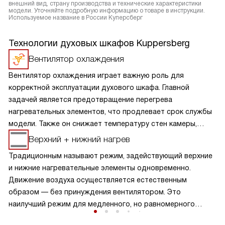
внешний вид, страну производства и технические характеристики
модели. Уточняйте подробную информацию о товаре в инструкции.
Используемое название в России Куперсберг
Технологии духовых шкафов Kuppersberg
Вентилятор охлаждения
Вентилятор охлаждения играет важную роль для
корректной эксплуатации духового шкафа. Главной
задачей является предотвращение перегрева
нагревательных элементов, что продлевает срок службы
модели. Также он снижает температуру стен камеры,
дверцы и панели управления. Это позволяет
Верхний + нижний нагрев
поддерживать низкую температуру на внешних
Традиционным называют режим, задействующий верхние
поверхностях устройства, что делает его эксплуатацию
и нижние нагревательные элементы одновременно.
безопасной и удобной, а также защищает пользователя
Движение воздуха осуществляется естественным
от возможных ожогов. Кроме того, благодаря этой
образом — без принуждения вентилятором. Это
функции можно избежать деформации и повреждения
наилучший режим для медленного, но равномерного
мебели или гарнитура, расположенных рядом с духовкой.
пропекания изделий теста, а также начиненных овощами