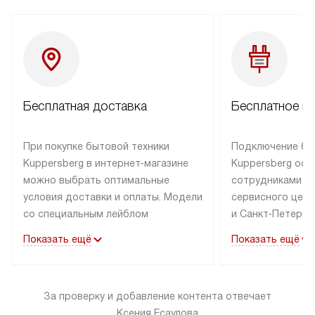
Бесплатная доставка
Бесплатное п
При покупке бытовой техники
Подключение бы
Kuppersberg в интернет-магазине
Kuppersberg осу
можно выбрать оптимальные
сотрудниками п
условия доставки и оплаты. Модели
сервисного цент
со специальным лейблом
и Санкт-Петербу
доставляется бесплатно по Москве
со специальным
Показать ещё
Показать ещё
в пределах МКАД до подъезда,
подключается к
выезд за МКАД оплачивается
коммуникациям б
дополнительно. Товар со статусом
необходимости 
За проверку и добавление контента отвечает
«в наличии» может быть отправлен
за пределы МКАД
Ксения Есаулова