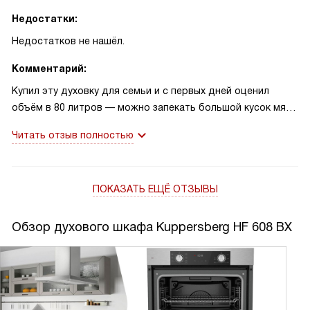
Недостатки:
Недостатков не нашёл.
Комментарий:
Купил эту духовку для семьи и с первых дней оценил
объём в 80 литров — можно запекать большой кусок мяса
и одновременно ставить противень с гарниром.
Читать отзыв полностью
Управление простое: сенсорный программатор и
цифровой дисплей сделали настройку температуры и
таймера понятной с первого раза. Режимов семь, и я
ПОКАЗАТЬ ЕЩЁ ОТЗЫВЫ
часто использую сочетание традиционного нагрева с
конвекцией — получаю ровную корочку и сочную
середину.
Обзор духового шкафа Kuppersberg HF 608 BX
Одна история: на первое воскресенье я решил
приготовить курицу для гостей. С помощью макси-гриля
зазолотилась кожа, а внутри всё пропеклось равномерно
без пересушивания. Гости отметили вкус, и уборка после