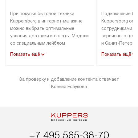
При покупке бытовой техники
Подключение бы
Kuppersberg в интернет-магазине
Kuppersberg осу
можно выбрать оптимальные
сотрудниками п
условия доставки и оплаты. Модели
сервисного цент
со специальным лейблом
и Санкт-Петербу
доставляется бесплатно по Москве
со специальным
Показать ещё
Показать ещё
в пределах МКАД до подъезда,
подключается к
выезд за МКАД оплачивается
коммуникациям б
дополнительно. Товар со статусом
необходимости 
За проверку и добавление контента отвечает
«в наличии» может быть отправлен
за пределы МКАД
Ксения Есаулова
покупателю в течение трех дней.
дополнительная 
Доставка в Санкт-Петербург
коммуникации п
и другие регионы осуществляется
наличие установ
через транспортную компанию.
и подключение 
После 100% предоплаты наша
и канализации в
компания бесплатно доставит ваш
от категории те
заказ до представительства
дополнительных
+7 495 565-38-70