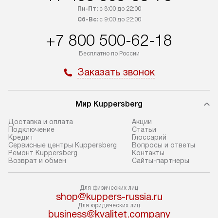
транспортной компании в Москве.
определяется в 
Пн-Пт:
с 8:00 до 22:00
Пожалуйста, уточняйте условия
с прайс-листом,
Сб-Вс:
с 9:00 до 22:00
доставки у менеджера при
найти на нашем 
+7 800 500-62-18
оформлении заказа.
в разделе «Подк
Бесплатно по России
В оговоренный день служба
Стандартная уст
доставки доставит упакованный
в себя: снятие у
Заказать звонок
прибор до подъезда. Если
и транспортиров
требуется перенос прибора
при необходимо
до двери квартиры или до места
отдельных часте
Мир Kuppersberg
установки, предварительно
устанавливается
Доставка и оплата
Акции
согласуйте это с менеджером.
нишу или на зар
Подключение
Cтатьи
Кредит
Глоссарий
За данную услугу взимается
подготовленное
Сервисные центры Kuppersberg
Вопросы и ответы
дополнительная плата. Обратите
по уровню, а за
Ремонт Kuppersberg
Контакты
Возврат и обмен
Сайты-партнеры
внимание на размеры прибора: если
к существующим
они не позволяют пронести его
После этого пр
через дверной проем,
запуск и предос
Для физических лиц
shop@kuppers-russia.ru
то сотрудники транспортной
консультация по
Для юридических лиц
службы не смогут демонтировать
В стандартную у
business@kvalitet.company