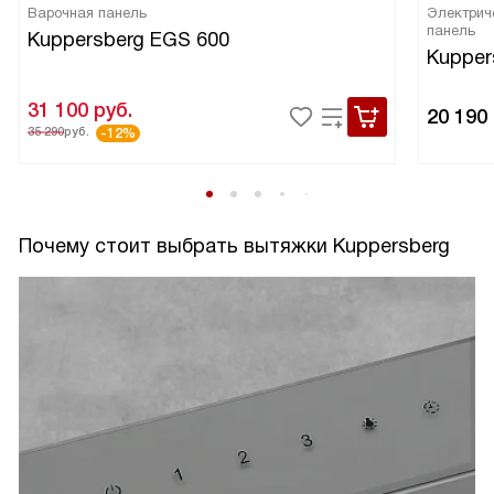
Варочная панель
Электрич
панель
Kuppersberg EGS 600
Kupper
31 100
руб.
20 190
35 290
руб.
-12%
Почему стоит выбрать вытяжки Kuppersberg