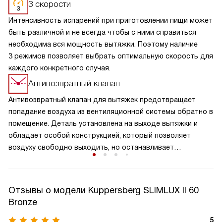
3 скорости
Интенсивность испарений при приготовлении пищи может
быть различной и не всегда чтобы с ними справиться
необходима вся мощность вытяжки. Поэтому наличие
3 режимов позволяет выбрать оптимальную скорость для
каждого конкретного случая.
Антивозвратный клапан
Антивозвратный клапан для вытяжек предотвращает
попадание воздуха из вентиляционной системы обратно в
помещение. Деталь установлена на выходе вытяжки и
обладает особой конструкцией, который позволяет
воздуху свободно выходить, но останавливает
образование обратного потока. Клапан обеспечивает
надежную защиту от возвращения нежелательных
запахов, повышает эффективность работы вытяжки и
Отзывы о модели Kuppersberg SLIMLUX II 60
поддерживает чистоту воздуха на вашей кухне. Это
Bronze
важный элемент вытяжки, который способствует
сохранению здорового микроклимата в комнате,
5