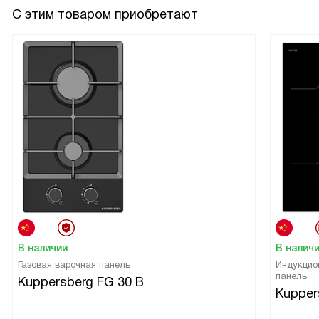
С этим товаром приобретают
В наличии
В налич
Газовая варочная панель
Индукцио
панель
Kuppersberg FG 30 B
Kupper