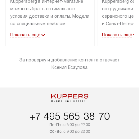
Kuppersberg в интернет-магазине
Kuppersberg осу
можно выбрать оптимальные
сотрудниками п
условия доставки и оплаты. Модели
сервисного цент
со специальным лейблом
и Санкт-Петербу
доставляется бесплатно по Москве
со специальным
Показать ещё
Показать ещё
в пределах МКАД до подъезда,
подключается к
выезд за МКАД оплачивается
коммуникациям б
дополнительно. Товар со статусом
необходимости 
За проверку и добавление контента отвечает
«в наличии» может быть отправлен
за пределы МКАД
Ксения Есаулова
покупателю в течение трех дней.
дополнительная 
Доставка в Санкт-Петербург
коммуникации п
и другие регионы осуществляется
наличие установ
через транспортную компанию.
и подключение 
После 100% предоплаты наша
и канализации в
компания бесплатно доставит ваш
от категории те
заказ до представительства
дополнительных
+7 495 565-38-70
транспортной компании в Москве.
определяется в 
Пн-Пт:
с 8:00 до 22:00
Пожалуйста, уточняйте условия
с прайс-листом,
Сб-Вс:
с 9:00 до 22:00
доставки у менеджера при
найти на нашем 