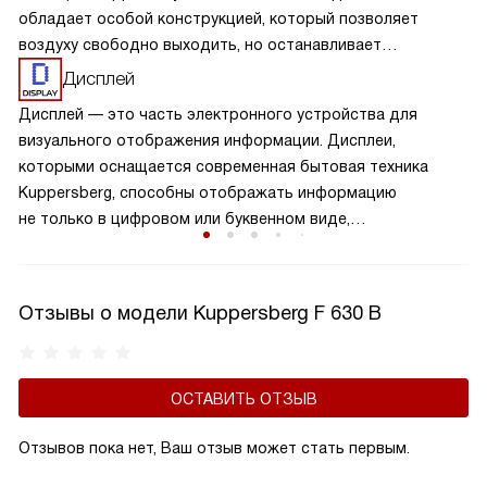
обладает особой конструкцией, который позволяет
воздуху свободно выходить, но останавливает
образование обратного потока. Клапан обеспечивает
Дисплей
надежную защиту от возвращения нежелательных
Дисплей — это часть электронного устройства для
запахов, повышает эффективность работы вытяжки и
визуального отображения информации. Дисплеи,
поддерживает чистоту воздуха на вашей кухне. Это
которыми оснащается современная бытовая техника
важный элемент вытяжки, который способствует
Kuppersberg, способны отображать информацию
сохранению здорового микроклимата в комнате,
не только в цифровом или буквенном виде,
продляет срок службы устройства, а также не дает
но и в символьном, и в графическом. Они устойчивы
попадать внутрь холодному воздуху.
к механическим и температурным воздействиям, яркие и
контрастные.
Отзывы о модели Kuppersberg F 630 B
ОСТАВИТЬ ОТЗЫВ
Отзывов пока нет, Ваш отзыв может стать первым.