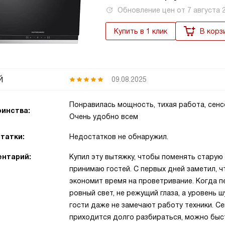
Обновление цен от
7 августа 
Купить в 1 клик
В корз
й
09.08.2025
Понравилась мощность, тихая работа, сен
инства:
Очень удобно всем
татки:
Недостатков не обнаружил.
нтарий:
Купил эту вытяжку, чтобы поменять старую 
принимаю гостей. С первых дней заметил, ч
экономит время на проветривание. Когда 
ровный свет, не режущий глаза, а уровень 
гости даже не замечают работу техники. Се
приходится долго разбираться, можно быс