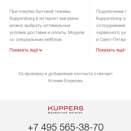
При покупке бытовой техники
Подключение бы
Kuppersberg в интернет-магазине
Kuppersberg осу
можно выбрать оптимальные
сотрудниками п
условия доставки и оплаты. Модели
сервисного цент
со специальным лейблом
и Санкт-Петербу
доставляется бесплатно по Москве
со специальным
Показать ещё
Показать ещё
в пределах МКАД до подъезда,
подключается к
выезд за МКАД оплачивается
коммуникациям б
дополнительно. Товар со статусом
необходимости 
За проверку и добавление контента отвечает
«в наличии» может быть отправлен
за пределы МКАД
Ксения Есаулова
покупателю в течение трех дней.
дополнительная 
Доставка в Санкт-Петербург
коммуникации п
и другие регионы осуществляется
наличие установ
через транспортную компанию.
и подключение 
После 100% предоплаты наша
и канализации в
компания бесплатно доставит ваш
от категории те
заказ до представительства
дополнительных
+7 495 565-38-70
транспортной компании в Москве.
определяется в 