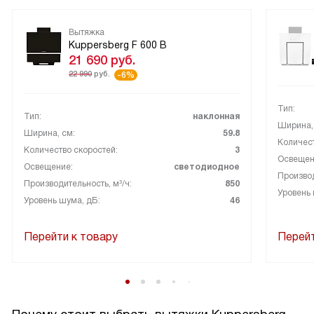
Вытяжка
Kuppersberg F 600 B
21 690
руб.
22 990
руб.
-6%
Тип:
Тип:
наклонная
Ширина,
Ширина, см:
59.8
Количест
Количество скоростей:
3
Освещен
Освещение:
светодиодное
Производ
Производительность, м³/ч:
850
Уровень 
Уровень шума, дБ:
46
Перейти к товару
Перейт