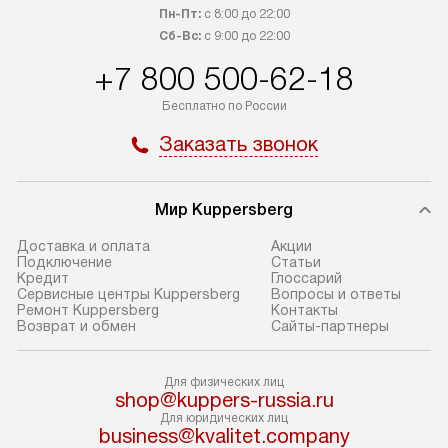
Пн-Пт:
с 8:00 до 22:00
Пожалуйста, уточняйте условия
с прайс-листом,
Сб-Вс:
с 9:00 до 22:00
доставки у менеджера при
найти на нашем 
+7 800 500-62-18
оформлении заказа.
в разделе «Подк
Бесплатно по России
В оговоренный день служба
Стандартная уст
доставки доставит упакованный
в себя: снятие у
Заказать звонок
прибор до подъезда. Если
и транспортиров
требуется перенос прибора
при необходимо
до двери квартиры или до места
отдельных часте
Мир Kuppersberg
установки, предварительно
устанавливается
Доставка и оплата
Акции
согласуйте это с менеджером.
нишу или на зар
Подключение
Cтатьи
Кредит
Глоссарий
За данную услугу взимается
подготовленное
Сервисные центры Kuppersberg
Вопросы и ответы
дополнительная плата. Обратите
по уровню, а за
Ремонт Kuppersberg
Контакты
Возврат и обмен
Сайты-партнеры
внимание на размеры прибора: если
к существующим
они не позволяют пронести его
После этого пр
через дверной проем,
запуск и предос
Для физических лиц
shop@kuppers-russia.ru
то сотрудники транспортной
консультация по
Для юридических лиц
службы не смогут демонтировать
В стандартную у
business@kvalitet.company
дверцы, ручки или другие
не входят: прок