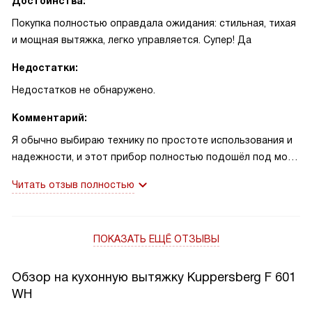
Достоинства:
Покупка полностью оправдала ожидания: стильная, тихая
и мощная вытяжка, легко управляется. Супер! Да
Недостатки:
Недостатков не обнаружено.
Комментарий:
Я обычно выбираю технику по простоте использования и
надежности, и этот прибор полностью подошёл под мои
запросы. Управление сенсорное, дисплей информативный,
Читать отзыв полностью
всё работает мягко и предсказуемо, поэтому привыкла
быстро и без лишних настроек. Однажды готовила на
большую семью: сковороды, запеканки, жаркое — запахи и
ПОКАЗАТЬ ЕЩЁ ОТЗЫВЫ
пар исчезли заметно быстрее, чем ожидала, и гости даже
не жаловались на аромат кухни! Это было приятно и
удобно. Другой случай: у нас маленький ребёнок, и мне
Обзор на кухонную вытяжку Kuppersberg F 601
важно, чтобы прибор не шумел. На средней скорости
WH
уровень шума практически не мешает, можно спокойно