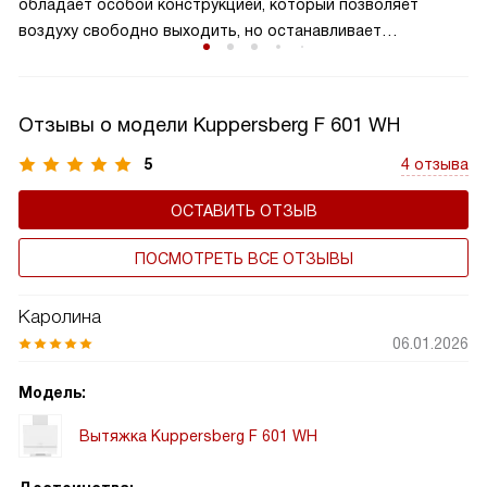
обладает особой конструкцией, который позволяет
воздуху свободно выходить, но останавливает
образование обратного потока. Клапан обеспечивает
надежную защиту от возвращения нежелательных
запахов, повышает эффективность работы вытяжки и
Отзывы о модели Kuppersberg F 601 WH
поддерживает чистоту воздуха на вашей кухне. Это
важный элемент вытяжки, который способствует
5
4 отзыва
сохранению здорового микроклимата в комнате,
ОСТАВИТЬ ОТЗЫВ
продляет срок службы устройства, а также не дает
попадать внутрь холодному воздуху.
ПОСМОТРЕТЬ ВСЕ ОТЗЫВЫ
Каролина
06.01.2026
Модель:
Вытяжка Kuppersberg F 601 WH