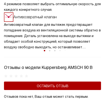
4 режимов позволяет выбрать оптимальную скорость для
каждого конкретного случая.
Антивозвратный клапан
Антивозвратный клапан для вытяжек предотвращает
попадание воздуха из вентиляционной системы обратно в
помещение. Деталь установлена на выходе вытяжки и
обладает особой конструкцией, который позволяет
воздуху свободно выходить, но останавливает
образование обратного потока. Клапан обеспечивает
надежную защиту от возвращения нежелательных
запахов, повышает эффективность работы вытяжки и
Отзывы о модели Kuppersberg AMSCH 90 B
поддерживает чистоту воздуха на вашей кухне. Это
важный элемент вытяжки, который способствует
сохранению здорового микроклимата в комнате,
ОСТАВИТЬ ОТЗЫВ
продляет срок службы устройства, а также не дает
попадать внутрь холодному воздуху.
Отзывов пока нет, Ваш отзыв может стать первым.