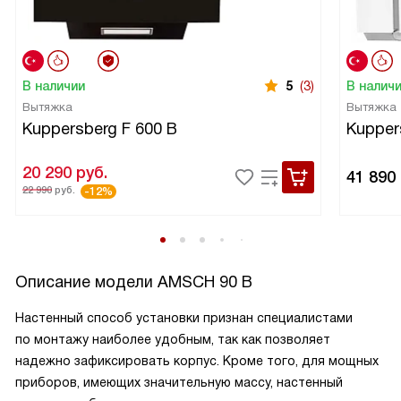
В наличии
5
(3)
В налич
Вытяжка
Вытяжка
Kuppersberg F 600 B
Kupper
20 290
руб.
41 890
22 990
руб.
-12%
Описание модели
AMSCH 90 B
Настенный способ установки признан специалистами
по монтажу наиболее удобным, так как позволяет
надежно зафиксировать корпус. Кроме того, для мощных
приборов, имеющих значительную массу, настенный