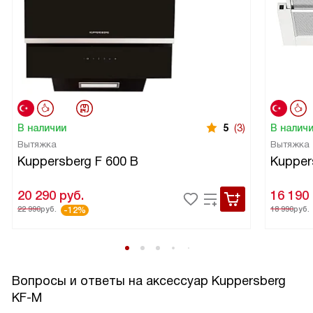
В наличии
5
(3)
В налич
Вытяжка
Вытяжка
Kuppersberg F 600 B
Kupper
20 290
руб.
16 190
22 990
руб.
18 990
руб.
-12%
Вопросы и ответы на аксессуар Kuppersberg
KF-M