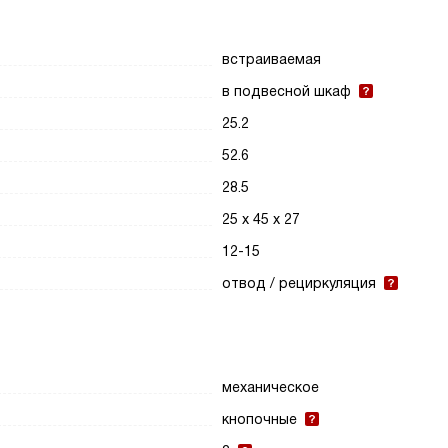
встраиваемая
в подвесной шкаф
25.2
52.6
28.5
25 х 45 х 27
12-15
отвод / рециркуляция
механическое
кнопочные