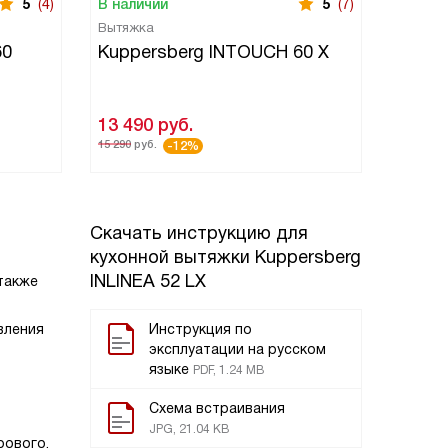
5
(4)
В наличии
5
(7)
В нали
Вытяжка
Встраи
60
Kuppersberg INTOUCH 60 X
Kuppe
13 490
руб.
27 59
15 290
руб.
32 390
ру
-12%
Скачать инструкцию для
кухонной вытяжки
Kuppersberg
INLINEA 52 LX
 также
вления
Инструкция по
эксплуатации на русском
языке
PDF, 1.24 MB
Схема встраивания
JPG, 21.04 KB
рового,