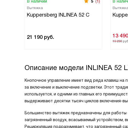
В наличии
5
(1)
В нали
Вытяжка
Вытяжк
Kuppersberg INLINEA 52 С
Kuppe
13 49
21 190
руб.
15 290
руб
Описание модели
INLINEA 52 
Кнопочное управление имеет вид ряда клавиш на п
за включение и выключение подсветки. Этот трад
используется, и одними из главных его преимущес
выдерживают десятки тысяч циклов включения-вы
Большинство вытяжек предназначены для работы в
загрязненный воздух, всасываемый устройством, 
Рециркуляция подразумевает, что загрязненный с