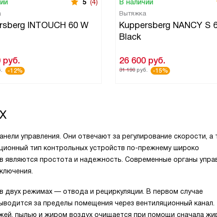
чии
5
(4)
В наличии
а
Вытяжка
rsberg INTOUCH 60 W
Kuppersberg NANCY S 
Black
0
руб.
26 600
руб.
.
31 190
руб.
-12%
-15%
LX
анели управления. Они отвечают за регулирование скорости, а
иционный тип контрольных устройств по-прежнему широко
тв являются простота и надежность. Современные органы упра
ключения.
 двух режимах — отвода и рециркуляции. В первом случае
выводится за пределы помещения через вентиляционный канал.
ажей, пылью и жиром воздух очищается при помощи сначала жи