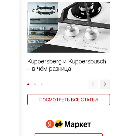
Kuppersberg и Kuppersbusch
Виды в
– в чём разница
ПОСМОТРЕТЬ ВСЕ СТАТЬИ