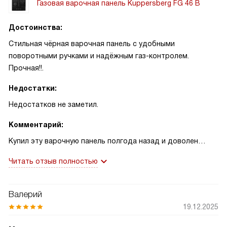
Газовая варочная панель Kuppersberg FG 46 B
Достоинства:
Стильная чёрная варочная панель с удобными
поворотными ручками и надёжным газ-контролем.
Прочная!!.
Недостатки:
Недостатков не заметил.
Комментарий:
Купил эту варочную панель полгода назад и доволен
выбором. У меня небольшая кухня, и компактность
Читать отзыв полностью
устройства оказалась большим плюсом. Три конфорки
позволяют готовить несколько блюд одновременно, а
отдельная конфорка WOK действительно мощнее — это я
Валерий
отметил, когда быстро жарил овощи на высокой
19.12.2025
температуре: еда подрумянилась равномерно, запахи
сохраняли яркость. Включение по кнопке электроподжига