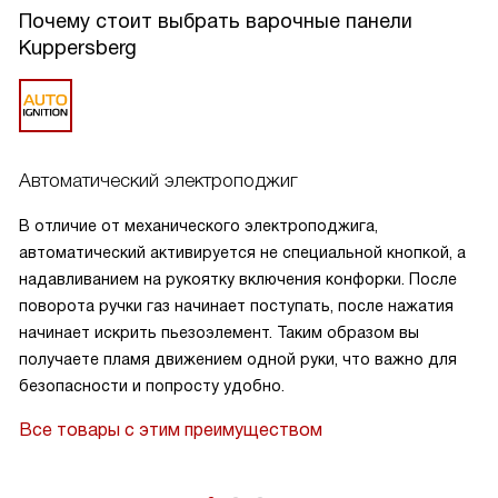
длина шнура удобна, панель органично вписалась в
Почему стоит выбрать варочные панели
интерьер благодаря нейтральному цвету и отсутствию
Kuppersberg
рамки. В целом техника надёжна и удобна в
повседневном использовании, рекомендую тем, кто ценит
простоту и стабильность в приготовлении еды!
Автоматический электроподжиг
В отличие от механического электроподжига,
автоматический активируется не специальной кнопкой, а
надавливанием на рукоятку включения конфорки. После
поворота ручки газ начинает поступать, после нажатия
начинает искрить пьезоэлемент. Таким образом вы
получаете пламя движением одной руки, что важно для
безопасности и попросту удобно.
Все товары с этим преимуществом