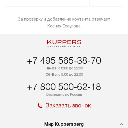
доставляется бесплатно по
Санкт-Петербург
Москве. Выезд за МКАД
специальным ле
За проверку и добавление контента отвечает
оплачивается дополнительно.
подключается б
Ксения Есаулова
Возможна доставка товаров по
мастера за МКА
России.
за дополнительн
+7 495 565-38-70
Пн-Пт:
с 8:00 до 22:00
Сб-Вс:
с 9:00 до 22:00
+7 800 500-62-18
Бесплатно по России
Заказать звонок
Мир Kuppersberg