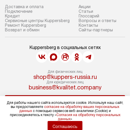
Доставка и оплата
Акции
Подключение
Cтатьи
Кредит
Глоссарий
Сервисные центры Kuppersberg
Вопросы и ответы
Ремонт Kuppersberg
Контакты
Возврат и обмен
Сайты-партнеры
Kuppersberg в социальных сетях
Для физических лиц
shop@kuppers-russia.ru
Для юридических лиц
business@kvalitet.company
НАПИСАТЬ РУКОВОДСТВУ
Для работы нашего сайта используются cookie. Используя наш сайт,
вы предоставляете
согласие на обработку ваших персональных
данных
с помощью сервисов веб-аналитики (Cookie) и
присоединяетесь к тексту «
Согласия на обработку персональных
Политика конфиденциальности
данных
»
Условия продажи
Соглашаюсь
Карта сайта