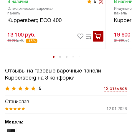
В наличии
5
(3)
В налич
Электрическая варочная
Индукцио
панель
панель
Kuppersberg ECO 400
Kupper
13 100
руб.
19 600
15 390
руб.
21 990
руб.
-15%
Отзывы на газовые варочные панели
Kuppersberg на 3 конфорки
5
12 отзывов
Станислав
12.01.2026
Модель: