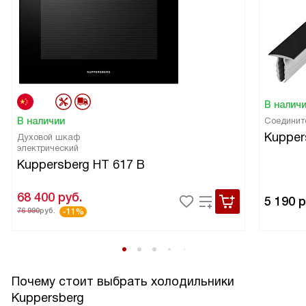
В налич
В наличии
Соединит
Kupper
Духовой шкаф
электрический
Kuppersberg HT 617 B
68 400
руб.
5 190
р
76 990
руб.
-11%
Почему стоит выбрать холодильники
Kuppersberg