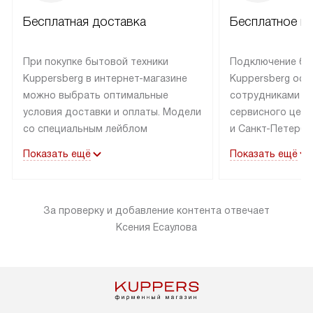
Бесплатная доставка
Бесплатное п
При покупке бытовой техники
Подключение бы
Kuppersberg в интернет-магазине
Kuppersberg осу
можно выбрать оптимальные
сотрудниками п
условия доставки и оплаты. Модели
сервисного цент
со специальным лейблом
и Санкт-Петербу
доставляется бесплатно по Москве
со специальным
Показать ещё
Показать ещё
в пределах МКАД до подъезда,
подключается к
выезд за МКАД оплачивается
коммуникациям б
дополнительно. Товар со статусом
необходимости 
За проверку и добавление контента отвечает
«в наличии» может быть отправлен
за пределы МКАД
Ксения Есаулова
покупателю в течение трех дней.
дополнительная 
Доставка в Санкт-Петербург
коммуникации п
и другие регионы осуществляется
наличие установ
через транспортную компанию.
и подключение 
После 100% предоплаты наша
и канализации в
компания бесплатно доставит ваш
от категории те