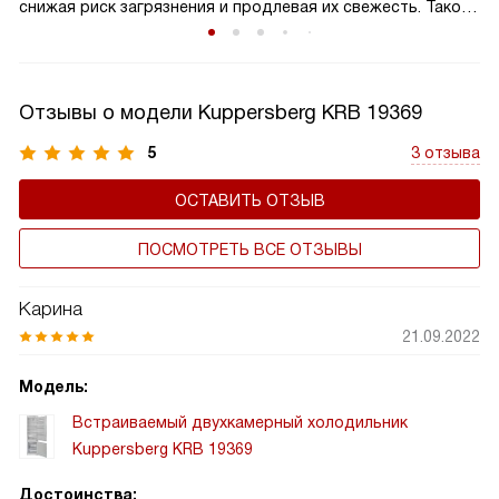
снижая риск загрязнения и продлевая их свежесть. Такой
пластик предотвращает неприятные запахи и плесень,
создавая безопасные условия для хранения пищи. Это
особенно важно для семей с маленькими детьми или
Отзывы о модели Kuppersberg KRB 19369
пожилыми людьми, где здоровье и безопасность
продуктов имеют первостепенное значение.
5
3 отзыва
ОСТАВИТЬ ОТЗЫВ
ПОСМОТРЕТЬ ВСЕ ОТЗЫВЫ
Карина
21.09.2022
Модель:
Встраиваемый двухкамерный холодильник
Kuppersberg KRB 19369
Достоинства: