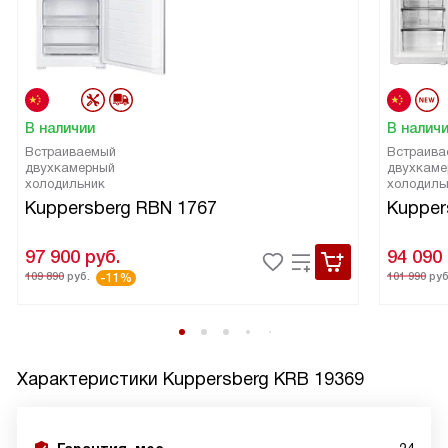
В наличии
В налич
Встраиваемый
Встраива
двухкамерный
двухкаме
холодильник
холодиль
Kuppersberg RBN 1767
Kupper
97 900
руб.
94 090
109 890
руб.
101 990
руб
-11%
Характеристики
Kuppersberg KRB 19369