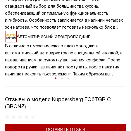
стандартный выбор для большинства кухонь,
обеспечивающий оптимальную функциональность
и гибкость. Особенность заключается в наличии четырёх
зон нагрева, что позволяет готовить несколько блюд
одновременно, экономя время и усилия. Разнообразие
Автоматический электроподжиг
размеров и мощностей конфорок подходит для
В отличие от механического электроподжига,
различных кулинарных задач, от быстрого кипячения
автоматический активируется не специальной кнопкой, а
до медленного тушения. Такая панель обеспечивает
надавливанием на рукоятку включения конфорки. После
равномерное распределение тепла и удобное
поворота ручки газ начинает поступать, после нажатия
расположение посуды, что делает её идеальной для
начинает искрить пьезоэлемент. Таким образом вы
семейного использования.
получаете пламя движением одной руки, что важно для
безопасности и попросту удобно.
Отзывы о модели Kuppersberg FQ6TGR C
(BRONZ)
ОСТАВИТЬ ОТЗЫВ