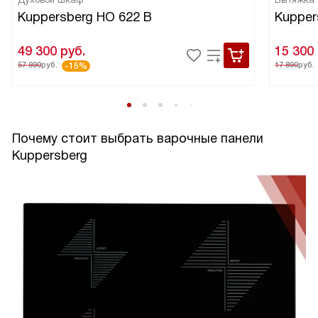
Kuppersberg HO 622 B
Kupper
49 300
руб.
15 300
57 990
руб.
17 890
руб.
-15%
Почему стоит выбрать варочные панели
Kuppersberg