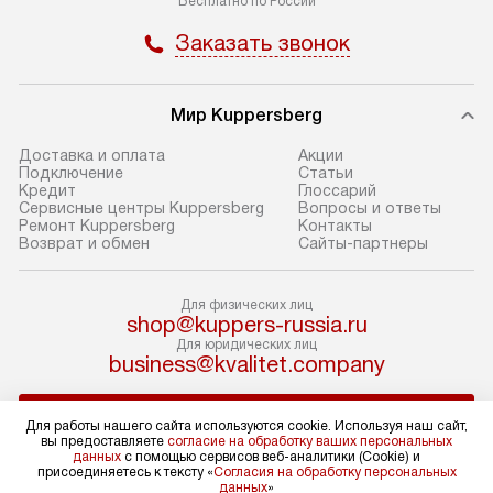
Бесплатно по России
доставки доставит упакованный
в себя: снятие у
Заказать звонок
прибор до подъезда. Если
и транспортиров
требуется перенос прибора
при необходимо
до двери квартиры или до места
отдельных часте
Мир Kuppersberg
установки, предварительно
устанавливается
согласуйте это с менеджером.
нишу или на зар
Доставка и оплата
Акции
Подключение
Cтатьи
За данную услугу взимается
подготовленное
Кредит
Глоссарий
дополнительная плата. Обратите
по уровню, а за
Сервисные центры Kuppersberg
Вопросы и ответы
Ремонт Kuppersberg
Контакты
внимание на размеры прибора: если
к существующим
Возврат и обмен
Сайты-партнеры
они не позволяют пронести его
После этого пр
через дверной проем,
запуск и предос
Для физических лиц
то сотрудники транспортной
консультация по
shop@kuppers-russia.ru
службы не смогут демонтировать
В стандартную у
Для юридических лиц
дверцы, ручки или другие
не входят: прок
business@kvalitet.company
выступающие элементы, так как это
коммуникаций, 
может повлечь отказ в проведении
материалы, нав
НАПИСАТЬ РУКОВОДСТВУ
Для работы нашего сайта используются cookie. Используя наш сайт,
гарантийного ремонта в будущем.
и перевешивание
вы предоставляете
согласие на обработку ваших персональных
данных
с помощью сервисов веб-аналитики (Cookie) и
Перед заказом удостоверьтесь, что
Профессиональ
Политика конфиденциальности
присоединяетесь к тексту «
Согласия на обработку персональных
данных
»
сможете переместить прибор
и регулярное об
Условия продажи