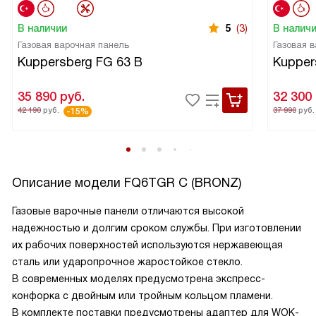
В наличии
5
(3)
В налич
Газовая варочная панель
Газовая 
Kuppersberg FG 63 B
Kupper
35 890
руб.
32 300
42 190
руб.
37 990
руб.
-15%
Описание модели
FQ6TGR C (BRONZ)
Газовые варочные панели отличаются высокой
надежностью и долгим сроком службы. При изготовлении
их рабочих поверхностей используются нержавеющая
сталь или ударопрочное жаростойкое стекло.
В современных моделях предусмотрена экспресс-
конфорка с двойным или тройным кольцом пламени.
В комплекте поставки предусмотрены адаптер для WOK-