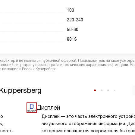
100
220-240
50-60
8813
характер и не являются публичной офертой. Производитель на свое усмотре
ешний вид, страну производства и технические характеристики модели. Ут
 название в России Куперсберг
Kuppersberg
Дисплей
то
Дисплей — это часть электронного устрой
ь,
визуального отображения информации. Дис
ьность
которыми оснащается современная бытов