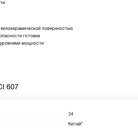
ти.
теклокерамической поверхностью
опасности готовки
 уровнями мощности
CI 607
24
Китай*