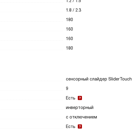
1.2 / 1.5
1.8 / 2.3
180
160
160
180
сенсорный слайдер SliderTouch
9
Есть
инверторный
с отключением
Есть