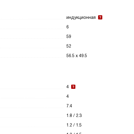
индукционная
6
59
52
56.5 х 49.5
4
4
7.4
1.8 / 2.3
1.2 / 1.5