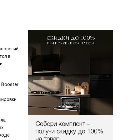
хнологий.
тся в
 и
 Booster
кировки
пла
Собери комплект –
ех
получи скидку до 100%
уходе
на товар