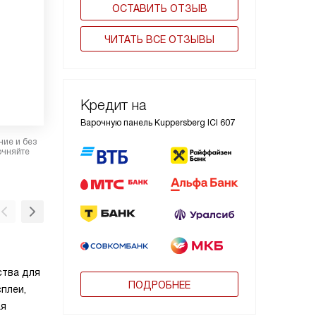
ОСТАВИТЬ ОТЗЫВ
ЧИТАТЬ ВСЕ ОТЗЫВЫ
Кредит на
Варочную панель Kuppersberg ICI 607
ние и без
очняйте
Индикатор остаточного тепла
ства для
Индикаторы остаточного тепла показывают
ПОДРОБНЕЕ
плеи,
из зон еще не остыла после окончания
ая
приготовления, что защищает от случайных