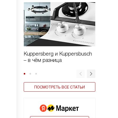
Kuppersberg и Kuppersbusch
Варочн
– в чём разница
Kuppers
стекло
ПОСМОТРЕТЬ ВСЕ СТАТЬИ