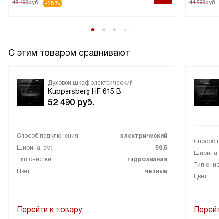
48 490
руб.
44 590
руб.
-15%
С этим товаром сравнивают
Духовой шкаф электрический
Kuppersberg HF 615 B
52 490
руб.
Способ подключения:
электрический
Способ 
Ширина, см:
59.5
Ширина,
Тип очистки:
гидролизная
Тип очис
Цвет:
черный
Цвет:
Перейти к товару
Перейт