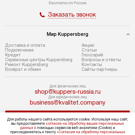
Бесплатно по России
В оговоренный день служба
Стандартная уст
доставки доставит упакованный
в себя: снятие у
Заказать звонок
прибор до подъезда. Если
и транспортиров
требуется перенос прибора
при необходимо
до двери квартиры или до места
отдельных часте
Мир Kuppersberg
установки, предварительно
устанавливается
Доставка и оплата
Акции
согласуйте это с менеджером.
нишу или на зар
Подключение
Cтатьи
Кредит
Глоссарий
За данную услугу взимается
подготовленное
Сервисные центры Kuppersberg
Вопросы и ответы
дополнительная плата. Обратите
по уровню, а за
Ремонт Kuppersberg
Контакты
Возврат и обмен
Сайты-партнеры
внимание на размеры прибора: если
к существующим
они не позволяют пронести его
После этого пр
через дверной проем,
запуск и предос
Для физических лиц
shop@kuppers-russia.ru
то сотрудники транспортной
консультация по
Для юридических лиц
службы не смогут демонтировать
В стандартную у
business@kvalitet.company
дверцы, ручки или другие
не входят: прок
выступающие элементы, так как это
коммуникаций, 
НАПИСАТЬ РУКОВОДСТВУ
Для работы нашего сайта используются cookie. Используя наш сайт,
может повлечь отказ в проведении
материалы, нав
вы предоставляете
согласие на обработку ваших персональных
гарантийного ремонта в будущем.
и перевешивание
данных
с помощью сервисов веб-аналитики (Cookie) и
Политика конфиденциальности
присоединяетесь к тексту «
Согласия на обработку персональных
Перед заказом удостоверьтесь, что
Профессиональ