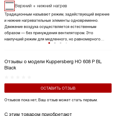
дверцы и панели управления. Это позволяет
Верхний + нижний нагрев
поддерживать низкую температуру на внешних
Традиционным называют режим, задействующий верхние
поверхностях устройства, что делает его эксплуатацию
и нижние нагревательные элементы одновременно.
безопасной и удобной, а также защищает пользователя
Движение воздуха осуществляется естественным
от возможных ожогов. Кроме того, благодаря этой
образом — без принуждения вентилятором. Это
функции можно избежать деформации и повреждения
наилучший режим для медленного, но равномерного
мебели или гарнитура, расположенных рядом с духовкой.
пропекания изделий теста, а также начиненных овощами
мяса, птицы и рыбы.
Отзывы о модели Kuppersberg HO 608 P BL
Black
ОСТАВИТЬ ОТЗЫВ
Отзывов пока нет, Ваш отзыв может стать первым.
С этим товаром приобретают