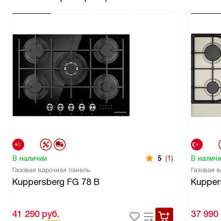
В наличии
5
(1)
В налич
Газовая варочная панель
Газовая 
Kuppersberg FG 78 B
Kupper
41 290
руб.
37 990