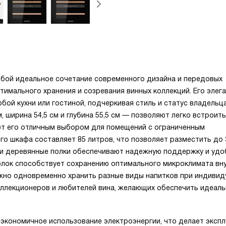
обой идеальное сочетание современного дизайна и передовых
тимального хранения и созревания винных коллекций. Его элег
бой кухни или гостиной, подчеркивая стиль и статус владельца
 ширина 54,5 см и глубина 55,5 см — позволяют легко встроит
лает его отличным выбором для помещений с ограниченным
о шкафа составляет 85 литров, что позволяет разместить до 
ри деревянные полки обеспечивают надежную поддержку и уд
олок способствует сохранению оптимального микроклимата вн
жно одновременно хранить разные виды напитков при индивид
оллекционеров и любителей вина, желающих обеспечить идеал
 экономичное использование электроэнергии, что делает эксп