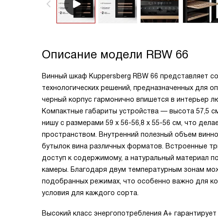
Описание модели
RBW 66
Винный шкаф Kuppersberg RBW 66 представляет с
технологических решений, предназначенных для оп
черный корпус гармонично впишется в интерьер лю
Компактные габариты устройства — высота 57,5 см,
нишу с размерами 59 х 56-56,8 х 55-56 см, что де
пространством. Внутренний полезный объем винног
бутылок вина различных форматов. Встроенные т
доступ к содержимому, а натуральный материал п
камеры. Благодаря двум температурным зонам мо
подобранных режимах, что особенно важно для к
условия для каждого сорта.
Высокий класс энергопотребления A+ гарантирует