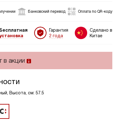
олучении
Банковский перевод
Оплата по QR-коду
Бесплатная
Гарантия
Сделано в
установка
2 года
Китае
т в акции
ности
ый, Высота, см: 57.5