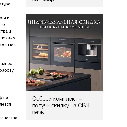
атуре
кой и
что
ства и
а правым
утреннее
чайное
 работу
.
ф не
Собери комплект –
ляется
получи скидку на СВЧ-
печь
качества