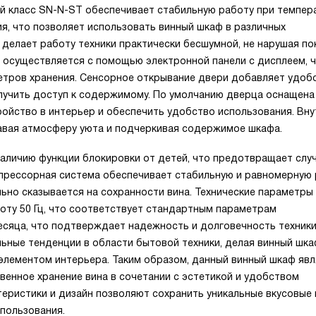
ий класс SN-N-ST обеспечивает стабильную работу при темпер
я, что позволяет использовать винный шкаф в различных
 делает работу техники практически бесшумной, не нарушая по
 осуществляется с помощью электронной панели с дисплеем, 
етров хранения. Сенсорное открывание двери добавляет удоб
олучить доступ к содержимому. По умолчанию дверца оснащен
ройство в интерьер и обеспечить удобство использования. Вн
авая атмосферу уюта и подчеркивая содержимое шкафа.
аличию функции блокировки от детей, что предотвращает слу
мпрессорная система обеспечивает стабильную и равномерную
ьно сказывается на сохранности вина. Технические параметры
оту 50 Гц, что соответствует стандартным параметрам
месяца, что подтверждает надежность и долговечность техники
ьные тенденции в области бытовой техники, делая винный шка
элементом интерьера. Таким образом, данный винный шкаф яв
венное хранение вина в сочетании с эстетикой и удобством
теристики и дизайн позволяют сохранить уникальные вкусовые 
пользования.