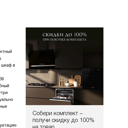
антный
.
ь шкаф в
36
обный
утри
уально
ьные
Собери комплект –
получи скидку до 100%
луатацию
на товар