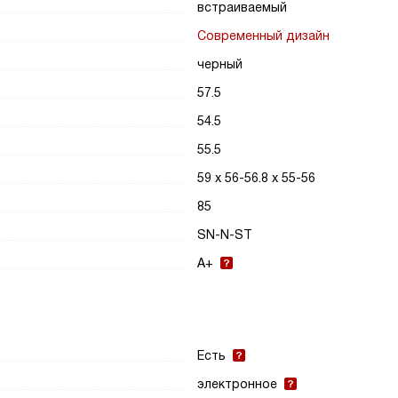
встраиваемый
Современный дизайн
черный
57.5
54.5
55.5
59 х 56-56.8 х 55-56
85
SN-N-ST
A+
Есть
электронное