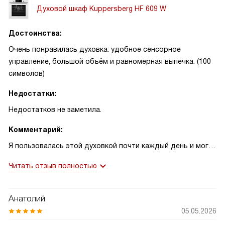
Духовой шкаф Kuppersberg HF 609 W
Достоинства:
Очень понравилась духовка: удобное сенсорное
управление, большой объём и равномерная выпечка. (100
символов)
Недостатки:
Недостатков не заметила.
Комментарий:
Я пользовалась этой духовкой почти каждый день и могу
честно сказать — она изменила мою кухню. Сенсорный
Читать отзыв полностью
программатор и цифровой дисплей просты в освоении,
таймер экономит время, а большое внутреннее
пространство реально помогает готовить на семью. Как-
Анатолий
то раз пекла хлеб по рецепту, который раньше в
05.05.2026
маленькой духовке всегда подсыхал по бокам; здесь