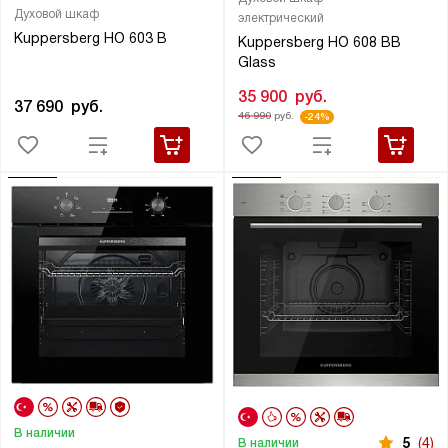
Духовой шкаф
электрический
Kuppersberg HO 603 B
Kuppersberg HO 608 BB
Glass
35 900
руб.
37 690
руб.
46 990
руб.
-24%
В наличии
5
(4)
В наличии