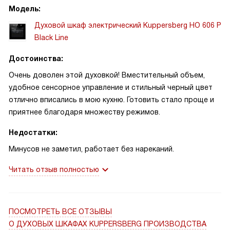
Модель:
часто. Освещение внутри реально помогает следить за
процессом без лишних открываний, а вентилятор
Духовой шкаф электрический Kuppersberg HO 606 P
охлаждения даёт уверенность, что окружающие шкафы не
Black Line
нагреются сильно.
Достоинства:
В целом прибор надёжен и интуитивен в использовании. Я
Очень доволен этой духовкой! Вместительный объем,
стала смелее в экспериментах: пекла пиццу с хрустящей
удобное сенсорное управление и стильный черный цвет
корочкой, запекала овощи с грилем и делала несколько
отлично вписались в мою кухню. Готовить стало проще и
порций выпечки подряд без потери качества. Покупка
приятнее благодаря множеству режимов.
оправдала ожидания, и я ни разу не пожалела о выборе!
Недостатки:
Минусов не заметил, работает без нареканий.
Читать отзыв полностью
ПОСМОТРЕТЬ ВСЕ ОТЗЫВЫ
О ДУХОВЫХ ШКАФАХ KUPPERSBERG ПРОИЗВОДСТВА