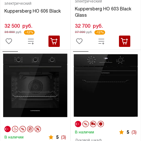
электрический
электрический
Kuppersberg HO 603 Black
Kuppersberg HO 606 Black
Glass
32 500
руб.
32 700
руб.
36 890
руб.
37 090
руб.
-12%
-12%
5
(3)
В наличии
5
(3)
В наличии
Духовой шкаф