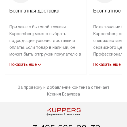
Бесплатная доставка
Бесплатное п
При заказе бытовой техники
Подключение бы
Kuppersberg можно выбрать
Kuppersberg осу
подходящие условия доставки и
специалистами 
оплаты. Если товар в наличии, он
сервисного цент
может быть отгружен покупателю в
Профессиональн
течение трех дней. Техника со
гарантия долгой
Показать ещё
Показать ещё
специальным лейблом
эксплуатации тех
доставляется бесплатно по
Санкт-Петербург
Москве. Выезд за МКАД
специальным ле
За проверку и добавление контента отвечает
оплачивается дополнительно.
подключается б
Ксения Есаулова
Возможна доставка товаров по
мастера за МКА
России.
за дополнительн