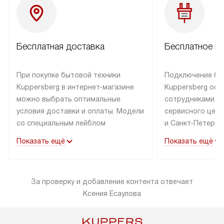
Бесплатная доставка
Бесплатное п
При покупке бытовой техники
Подключение бы
Kuppersberg в интернет-магазине
Kuppersberg осу
можно выбрать оптимальные
сотрудниками п
условия доставки и оплаты. Модели
сервисного цент
со специальным лейблом
и Санкт-Петербу
доставляется бесплатно по Москве
со специальным
Показать ещё
Показать ещё
в пределах МКАД до подъезда,
подключается к
выезд за МКАД оплачивается
коммуникациям б
дополнительно. Товар со статусом
необходимости 
За проверку и добавление контента отвечает
«в наличии» может быть отправлен
за пределы МКАД
Ксения Есаулова
покупателю в течение трех дней.
дополнительная 
Доставка в Санкт-Петербург
коммуникации п
и другие регионы осуществляется
наличие установ