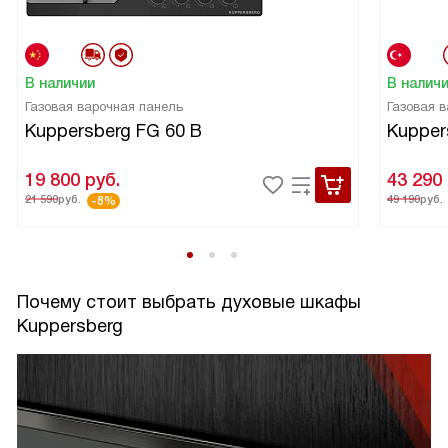
В наличии
В налич
Газовая варочная панель
Газовая 
Kuppersberg FG 60 B
Kupper
19 800
руб.
43 290
21 590
руб.
49 190
руб.
-8%
Почему стоит выбрать духовые шкафы
Kuppersberg