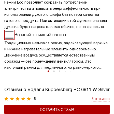
Режим Eco позволяет сократить потребление
электричества и повысить энергоэффективность при
использовании духового шкафа без потери качества
готового продукта. При активации этой функции сначала
духовка будет нагреваться как обычно, но на финальной
стадии программы отключится за несколько минут до
Верхний + нижний нагрев
окончания приготовления блюда. Метод предполагает
Традиционным называют режим, задействующий верхние
уменьшение затрат энергии за счет использования
и нижние нагревательные элементы одновременно.
остаточного тепла для окончания процесса
Движение воздуха осуществляется естественным
приготовления пищи. Режим идеально подходит,
образом — без принуждения вентилятором. Это
например, для рыбы или жаркого, а также других блюд,
наилучший режим для медленного, но равномерного
для которых не требуется высокая мощность или
пропекания изделий теста, а также начиненных овощами
быстрое приготовление.
мяса, птицы и рыбы.
Отзывы о модели Kuppersberg RC 6911 W Silver
5
8 отзывов
ОСТАВИТЬ ОТЗЫВ