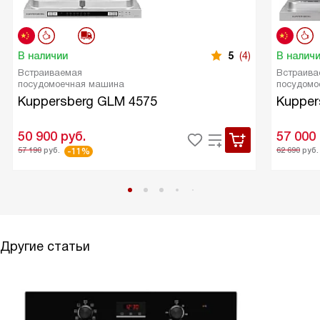
В наличии
5
(4)
В налич
Встраиваемая
Встраива
посудомоечная машина
посудомо
Kuppersberg GLM 4575
Kupper
50 900
руб.
57 000
57 190
руб.
62 690
руб.
-11%
Другие статьи