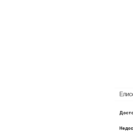
Елис
Досто
Недос