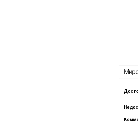
Миро
Досто
Недос
Комме