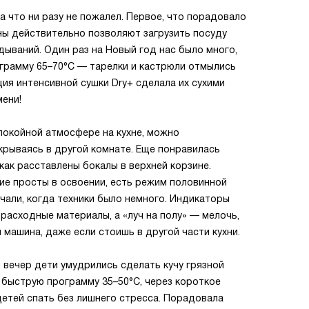
а что ни разу не пожалел. Первое, что порадовало
ны действительно позволяют загрузить посуду
дываний. Один раз на Новый год нас было много,
ограмму 65–70°С — тарелки и кастрюли отмылись
ция интенсивной сушки Dry+ сделала их сухими
мени!
покойной атмосфере на кухне, можно
акрываясь в другой комнате. Еще понравилась
как расставлены бокалы в верхней корзине.
ие просты в освоении, есть режим половинной
учали, когда техники было немного. Индикаторы
расходные материалы, а «луч на полу» — мелочь,
и машина, даже если стоишь в другой части кухни.
вечер дети умудрились сделать кучу грязной
 быструю программу 35–50°С, через короткое
детей спать без лишнего стресса. Порадовала