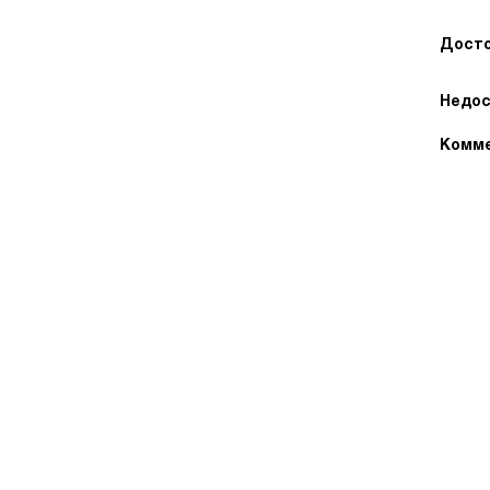
Досто
Недос
Комме