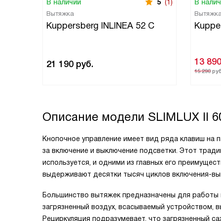
В наличии
5
(1)
В нали
Вытяжка
Вытяжк
Kuppersberg INLINEA 52 С
Kuppe
13 89
21 190
руб.
15 290
руб
Описание модели
SLIMLUX II 
Кнопочное управление имеет вид ряда клавиш на п
за включение и выключение подсветки. Этот трад
используется, и одними из главных его преимущес
выдерживают десятки тысяч циклов включения-вы
Большинство вытяжек предназначены для работы в
загрязненный воздух, всасываемый устройством, 
Рециркуляция подразумевает, что загрязненный с