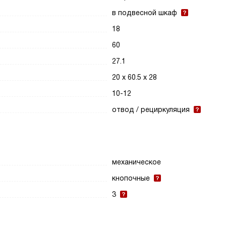
в подвесной шкаф
18
60
27.1
20 х 60.5 х 28
10-12
отвод / рециркуляция
механическое
кнопочные
3