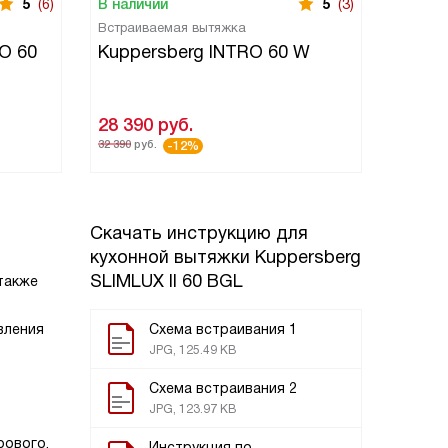
5
(6)
В наличии
5
(3)
В нали
Встраиваемая вытяжка
Встраи
O 60
Kuppersberg INTRO 60 W
Kuppe
28 390
руб.
30 19
32 390
руб.
-12%
Скачать инструкцию для
кухонной вытяжки
Kuppersberg
SLIMLUX II 60 BGL
 также
вления
Схема встраивания 1
JPG, 125.49 KB
Схема встраивания 2
JPG, 123.97 KB
рового,
Инструкция по