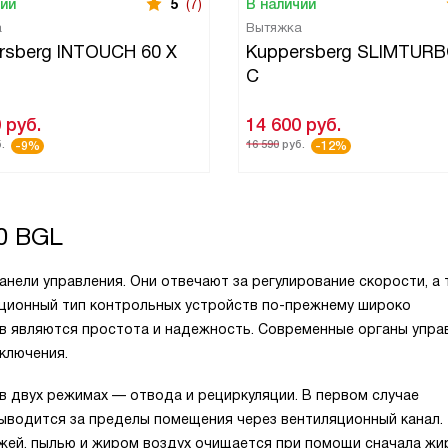
чии
5
(7)
В наличии
а
Вытяжка
rsberg INTOUCH 60 X
Kuppersberg SLIMTURB
C
0
руб.
14 600
руб.
.
16 590
руб.
-9%
-12%
60 BGL
анели управления. Они отвечают за регулирование скорости, а
иционный тип контрольных устройств по-прежнему широко
тв являются простота и надежность. Современные органы упра
ключения.
 двух режимах — отвода и рециркуляции. В первом случае
выводится за пределы помещения через вентиляционный канал.
ажей, пылью и жиром воздух очищается при помощи сначала жи