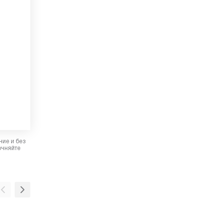
ние и без
очняйте
Пульт дистанционного управления