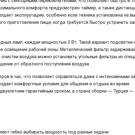
ия с сенсорными переключателями, что позволяет быстро и т
ксимального комфорта предусмотрен таймер, а также дистанц
рощает эксплуатацию, особенно если техника установлена на вы
го приготовления пищи, когда требуется быстро устранить за
ных ламп, каждая мощностью 2 Вт. Такой вариант подсветки 
ое освещение рабочей зоны. Металлический фильтр задерживае
й очистки воздуха можно установить угольные фильтры из спец
щение от обратного поступления воздуха.
ров в час, что позволяет справляться даже с интенсивными за
создает комфортные условия для общения и отдыха во время
двухлетним гарантийным сроком, а страна сборки — Турция —
ляют гибко выбирать мощность под разные задачи.