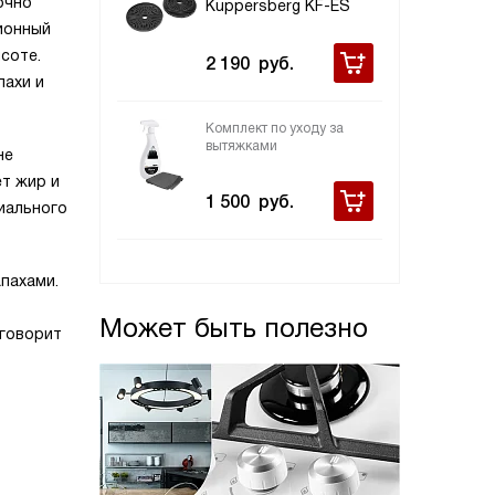
очно
Kuppersberg KF-ES
ионный
соте.
2 190
руб.
пахи и
Комплект по уходу за
вытяжками
не
т жир и
1 500
руб.
иального
пахами.
Может быть полезно
 говорит