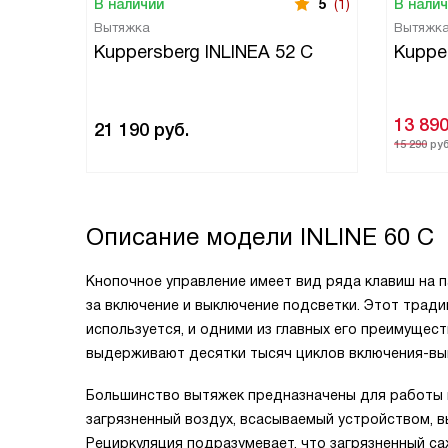
В наличии
5
(1)
В нали
Вытяжка
Вытяжк
Kuppersberg INLINEA 52 С
Kuppe
13 89
21 190
руб.
15 290
руб
Описание модели
INLINE 60 C
Кнопочное управление имеет вид ряда клавиш на п
за включение и выключение подсветки. Этот трад
используется, и одними из главных его преимущес
выдерживают десятки тысяч циклов включения-вы
Большинство вытяжек предназначены для работы в
загрязненный воздух, всасываемый устройством, 
Рециркуляция подразумевает, что загрязненный с