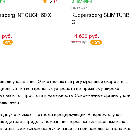
чии
5
(7)
В наличии
а
Вытяжка
rsberg INTOUCH 60 X
Kuppersberg SLIMTURB
C
0
руб.
14 600
руб.
.
16 590
руб.
-9%
-12%
анели управления. Они отвечают за регулирование скорости, а
иционный тип контрольных устройств по-прежнему широко
тв являются простота и надежность. Современные органы упра
ключения.
 двух режимах — отвода и рециркуляции. В первом случае
выводится за пределы помещения через вентиляционный канал.
ажей, пылью и жиром воздух очищается при помощи сначала жи