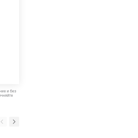
ние и без
очняйте