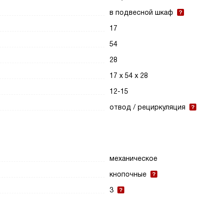
в подвесной шкаф
17
54
28
17 х 54 х 28
12-15
отвод / рециркуляция
механическое
кнопочные
3