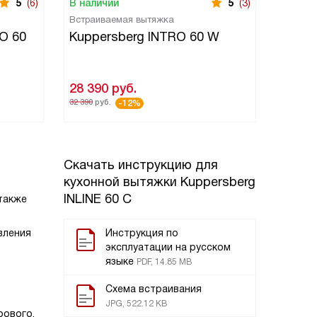
5
(6)
В наличии
5
(3)
В нали
Встраиваемая вытяжка
Встраи
O 60
Kuppersberg INTRO 60 W
Kuppe
28 390
руб.
30 19
32 390
руб.
-12%
Скачать инструкцию для
кухонной вытяжки
Kuppersberg
INLINE 60 C
 также
вления
Инструкция по
эксплуатации на русском
языке
PDF, 14.85 MB
Схема встраивания
JPG, 522.12 KB
рового,