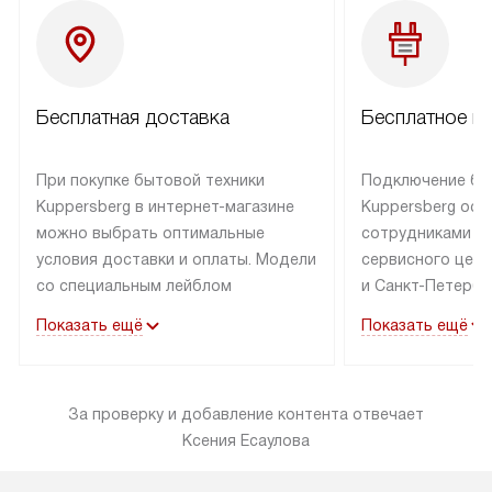
Бесплатная доставка
Бесплатное п
При покупке бытовой техники
Подключение бы
Kuppersberg в интернет-магазине
Kuppersberg осу
можно выбрать оптимальные
сотрудниками п
условия доставки и оплаты. Модели
сервисного цент
со специальным лейблом
и Санкт-Петербу
доставляется бесплатно по Москве
со специальным
Показать ещё
Показать ещё
в пределах МКАД до подъезда,
подключается к
выезд за МКАД оплачивается
коммуникациям б
дополнительно. Товар со статусом
необходимости 
За проверку и добавление контента отвечает
«в наличии» может быть отправлен
за пределы МКАД
Ксения Есаулова
покупателю в течение трех дней.
дополнительная 
Доставка в Санкт-Петербург
коммуникации п