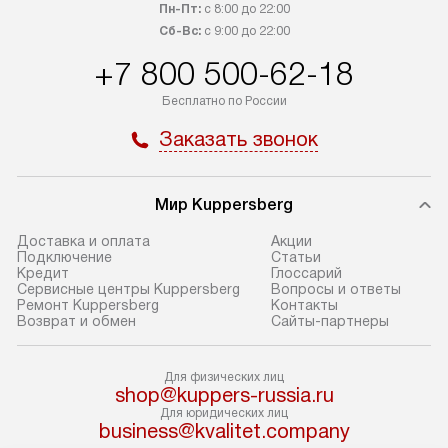
заказ до представительства
дополнительных
Пн-Пт:
с 8:00 до 22:00
транспортной компании в Москве.
определяется в 
Сб-Вс:
с 9:00 до 22:00
Пожалуйста, уточняйте условия
с прайс-листом,
+7 800 500-62-18
доставки у менеджера при
найти на нашем 
Бесплатно по России
оформлении заказа.
в разделе «Подк
Заказать звонок
В оговоренный день служба
Стандартная уст
доставки доставит упакованный
в себя: снятие у
прибор до подъезда. Если
и транспортиров
Мир Kuppersberg
требуется перенос прибора
при необходимо
до двери квартиры или до места
отдельных часте
Доставка и оплата
Акции
Подключение
Cтатьи
установки, предварительно
устанавливается
Кредит
Глоссарий
согласуйте это с менеджером.
нишу или на зар
Сервисные центры Kuppersberg
Вопросы и ответы
Ремонт Kuppersberg
Контакты
За данную услугу взимается
подготовленное
Возврат и обмен
Сайты-партнеры
дополнительная плата. Обратите
по уровню, а за
внимание на размеры прибора: если
к существующим
Для физических лиц
они не позволяют пронести его
После этого пр
shop@kuppers-russia.ru
через дверной проем,
запуск и предос
Для юридических лиц
business@kvalitet.company
то сотрудники транспортной
консультация по