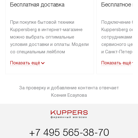
Бесплатная доставка
Бесплатное п
При покупке бытовой техники
Подключение бы
Kuppersberg в интернет-магазине
Kuppersberg осу
можно выбрать оптимальные
сотрудниками п
условия доставки и оплаты. Модели
сервисного цент
со специальным лейблом
и Санкт-Петербу
доставляется бесплатно по Москве
со специальным
Показать ещё
Показать ещё
в пределах МКАД до подъезда,
подключается к
выезд за МКАД оплачивается
коммуникациям б
дополнительно. Товар со статусом
необходимости 
За проверку и добавление контента отвечает
«в наличии» может быть отправлен
за пределы МКАД
Ксения Есаулова
покупателю в течение трех дней.
дополнительная 
Доставка в Санкт-Петербург
коммуникации п
и другие регионы осуществляется
наличие установ
через транспортную компанию.
и подключение 
После 100% предоплаты наша
и канализации в
+7 495 565-38-70
компания бесплатно доставит ваш
от категории те