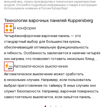
внешний вид, страну производства и технические характеристики
модели. Уточняйте подробную информацию о товаре в инструкции.
Используемое название в России Куперсберг
Технологии варочных панелей Kuppersberg
4 конфорки
Четырёхконфорочная варочная панель — это
стандартный выбор для большинства кухонь,
обеспечивающий оптимальную функциональность
и гибкость. Особенность заключается в наличии четырёх
зон нагрева, что позволяет готовить несколько блюд
одновременно, экономя время и усилия. Разнообразие
Автоматическое выключение
размеров и мощностей конфорок подходит для
Автоматическое выключение может сработать
различных кулинарных задач, от быстрого кипячения
в нескольких случаях. Например, если пользователь
до медленного тушения. Такая панель обеспечивает
выбрал приготовление по таймеру. В иных случаях оно
равномерное распределение тепла и удобное
служит безопасности. Например, варочная поверхность
расположение посуды, что делает её идеальной для
самостоятельно выключится, если зальётся панель
семейного использования.
управления. Также это случится, если нагрев происходит