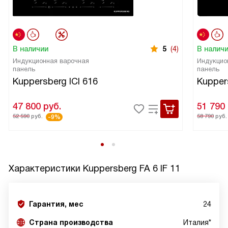
В наличии
5
(4)
В налич
Индукционная варочная
Индукцио
панель
панель
Kuppersberg ICI 616
Kupper
47 800
руб.
51 790
52 590
руб.
58 790
руб.
-9%
Характеристики
Kuppersberg FA 6 IF 11
Гарантия, мес
24
Страна производства
Италия*