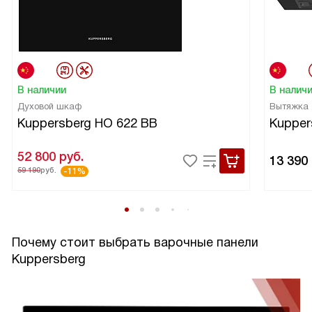
В наличии
В налич
Духовой шкаф
Вытяжка
Kuppersberg HO 622 BB
Kupper
52 800
руб.
13 390
59 190
руб.
-11%
Почему стоит выбрать варочные панели
Kuppersberg