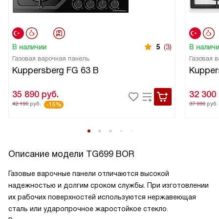
В наличии
5
(3)
В налич
Газовая варочная панель
Газовая 
Kuppersberg FG 63 B
Kupper
35 890
руб.
32 300
42 190
руб.
37 990
руб.
-15%
Описание модели
TG699 BOR
Газовые варочные панели отличаются высокой
надежностью и долгим сроком службы. При изготовлении
их рабочих поверхностей используются нержавеющая
сталь или ударопрочное жаростойкое стекло.