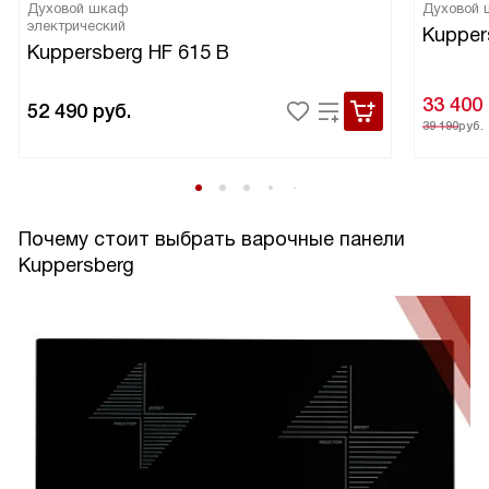
Духовой шкаф
Духовой
электрический
Kupper
Kuppersberg HF 615 B
33 400
52 490
руб.
39 190
руб.
Почему стоит выбрать варочные панели
Kuppersberg