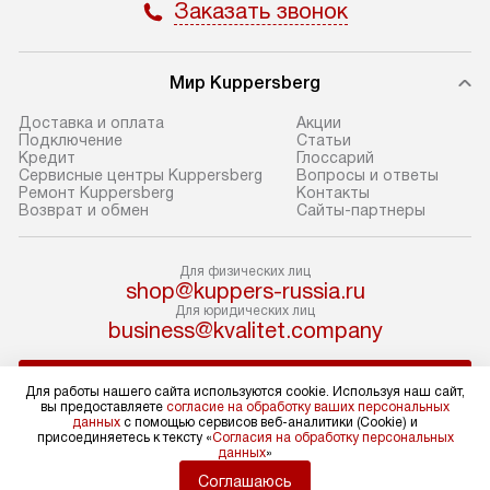
Заказать звонок
В оговоренный день служба
Стандартная уст
доставки доставит упакованный
в себя: снятие у
прибор до подъезда. Если
и транспортиров
Мир Kuppersberg
требуется перенос прибора
при необходимо
до двери квартиры или до места
отдельных часте
Доставка и оплата
Акции
Подключение
Cтатьи
установки, предварительно
устанавливается
Кредит
Глоссарий
согласуйте это с менеджером.
нишу или на зар
Сервисные центры Kuppersberg
Вопросы и ответы
Ремонт Kuppersberg
Контакты
За данную услугу взимается
подготовленное
Возврат и обмен
Сайты-партнеры
дополнительная плата. Обратите
по уровню, а за
внимание на размеры прибора: если
к существующим
Для физических лиц
они не позволяют пронести его
После этого пр
shop@kuppers-russia.ru
через дверной проем,
запуск и предос
Для юридических лиц
business@kvalitet.company
то сотрудники транспортной
консультация по
службы не смогут демонтировать
В стандартную у
НАПИСАТЬ РУКОВОДСТВУ
дверцы, ручки или другие
не входят: прок
Для работы нашего сайта используются cookie. Используя наш сайт,
вы предоставляете
согласие на обработку ваших персональных
выступающие элементы, так как это
коммуникаций, 
данных
с помощью сервисов веб-аналитики (Cookie) и
может повлечь отказ в проведении
материалы, нав
Политика конфиденциальности
присоединяетесь к тексту «
Согласия на обработку персональных
данных
»
Условия продажи
гарантийного ремонта в будущем.
и перевешивание
Карта сайта
Соглашаюсь
Перед заказом удостоверьтесь, что
Профессиональ