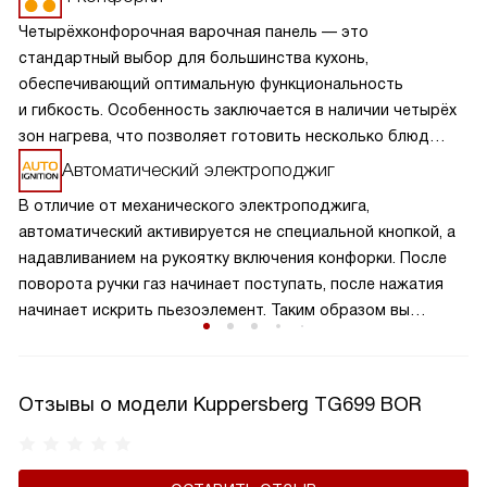
Четырёхконфорочная варочная панель — это
стандартный выбор для большинства кухонь,
обеспечивающий оптимальную функциональность
и гибкость. Особенность заключается в наличии четырёх
зон нагрева, что позволяет готовить несколько блюд
одновременно, экономя время и усилия. Разнообразие
Автоматический электроподжиг
размеров и мощностей конфорок подходит для
В отличие от механического электроподжига,
различных кулинарных задач, от быстрого кипячения
автоматический активируется не специальной кнопкой, а
до медленного тушения. Такая панель обеспечивает
надавливанием на рукоятку включения конфорки. После
равномерное распределение тепла и удобное
поворота ручки газ начинает поступать, после нажатия
расположение посуды, что делает её идеальной для
начинает искрить пьезоэлемент. Таким образом вы
семейного использования.
получаете пламя движением одной руки, что важно для
безопасности и попросту удобно.
Отзывы о модели Kuppersberg TG699 BOR