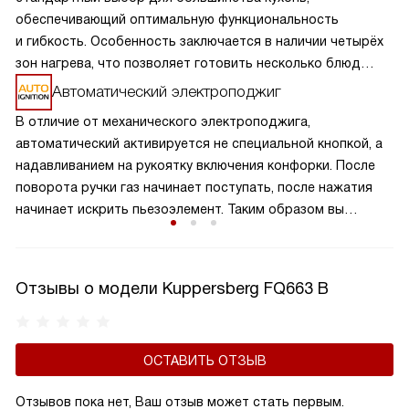
обеспечивающий оптимальную функциональность
и гибкость. Особенность заключается в наличии четырёх
зон нагрева, что позволяет готовить несколько блюд
одновременно, экономя время и усилия. Разнообразие
Автоматический электроподжиг
размеров и мощностей конфорок подходит для
В отличие от механического электроподжига,
различных кулинарных задач, от быстрого кипячения
автоматический активируется не специальной кнопкой, а
до медленного тушения. Такая панель обеспечивает
надавливанием на рукоятку включения конфорки. После
равномерное распределение тепла и удобное
поворота ручки газ начинает поступать, после нажатия
расположение посуды, что делает её идеальной для
начинает искрить пьезоэлемент. Таким образом вы
семейного использования.
получаете пламя движением одной руки, что важно для
безопасности и попросту удобно.
Отзывы о модели Kuppersberg FQ663 B
ОСТАВИТЬ ОТЗЫВ
Отзывов пока нет, Ваш отзыв может стать первым.