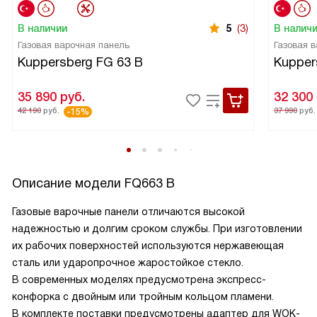
В наличии
5
(3)
В налич
Газовая варочная панель
Газовая 
Kuppersberg FG 63 B
Kupper
35 890
руб.
32 300
42 190
руб.
37 990
руб.
-15%
Описание модели
FQ663 B
Газовые варочные панели отличаются высокой
надежностью и долгим сроком службы. При изготовлении
их рабочих поверхностей используются нержавеющая
сталь или ударопрочное жаростойкое стекло.
В современных моделях предусмотрена экспресс-
конфорка с двойным или тройным кольцом пламени.
В комплекте поставки предусмотрены адаптер для WOK-