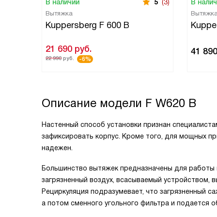
В наличии
5
(3)
В нали
Вытяжка
Вытяжк
Kuppersberg F 600 B
Kuppe
21 690
руб.
41 89
22 990
руб.
-6%
Описание модели
F W620 B
Настенный способ установки признан специалиста
зафиксировать корпус. Кроме того, для мощных п
надежен.
Большинство вытяжек предназначены для работы в
загрязненный воздух, всасываемый устройством, 
Рециркуляция подразумевает, что загрязненный с
а потом сменного угольного фильтра и подается о