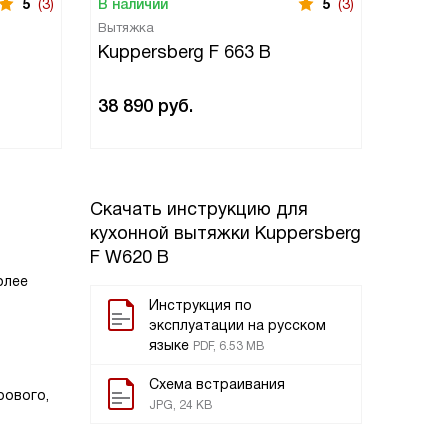
5
(3)
В наличии
5
(3)
В нали
Вытяжка
Вытяжк
Kuppersberg F 663 B
Kuppe
17 50
38 890
руб.
19 590
ру
Скачать инструкцию для
кухонной вытяжки
Kuppersberg
F W620 B
олее
Инструкция по
эксплуатации на русском
языке
PDF, 6.53 MB
Схема встраивания
рового,
JPG, 24 KB