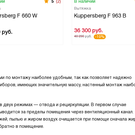
чии
5
(2)
В наличии
а
Вытяжка
rsberg F 660 W
Kuppersberg F 963 B
36 300
руб.
0
руб.
40 290
руб.
-10%
ми по монтажу наиболее удобным, так как позволяет надежно
риборов, имеющих значительную массу, настенный монтаж наиб
 двух режимах — отвода и рециркуляции. В первом случае
выводится за пределы помещения через вентиляционный канал.
ажей, пылью и жиром воздух очищается при помощи сначала жи
братно в помещение.