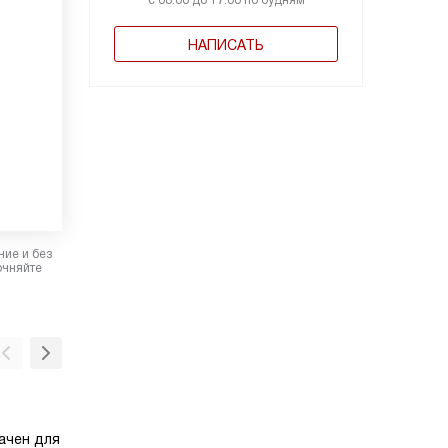
с 08:00 до 17:00 по будням
НАПИСАТЬ
ние и без
очняйте
Металлический фильтр
ачен для
Алюминиевые жироулавливающие фильтры